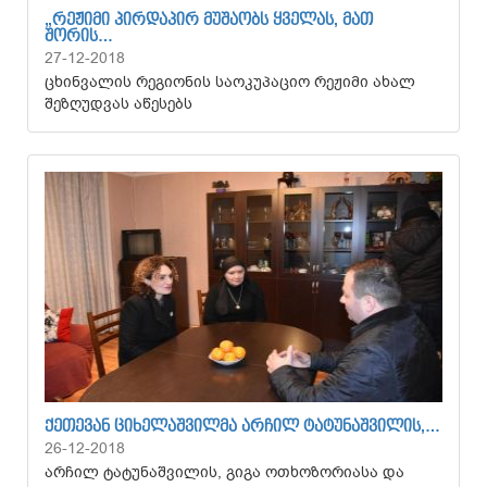
„ᲠᲔᲟᲘᲛᲘ ᲞᲘᲠᲓᲐᲞᲘᲠ ᲛᲣᲨᲐᲝᲑᲡ ᲧᲕᲔᲚᲐᲡ, ᲛᲐᲗ
ᲨᲝᲠᲘᲡ…
27-12-2018
ცხინვალის რეგიონის საოკუპაციო რეჟიმი ახალ
შეზღუდვას აწესებს
ᲥᲔᲗᲔᲕᲐᲜ ᲪᲘᲮᲔᲚᲐᲨᲕᲘᲚᲛᲐ ᲐᲠᲩᲘᲚ ᲢᲐᲢᲣᲜᲐᲨᲕᲘᲚᲘᲡ,…
26-12-2018
არჩილ ტატუნაშვილის, გიგა ოთხოზორიასა და