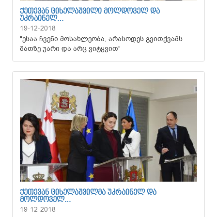
ᲥᲔᲗᲔᲕᲐᲜ ᲪᲘᲮᲔᲚᲐᲨᲕᲘᲚᲘ ᲛᲝᲚᲓᲝᲕᲔᲚ ᲓᲐ
ᲣᲙᲠᲐᲘᲜᲔᲚ…
19-12-2018
"ესაა ჩვენი მოსახლეობა, არასოდეს გვითქვამს
მათზე უარი და არც ვიტყვით“
ᲥᲔᲗᲔᲕᲐᲜ ᲪᲘᲮᲔᲚᲐᲨᲕᲘᲚᲛᲐ ᲣᲙᲠᲐᲘᲜᲔᲚ ᲓᲐ
ᲛᲝᲚᲓᲝᲕᲔᲚ…
19-12-2018