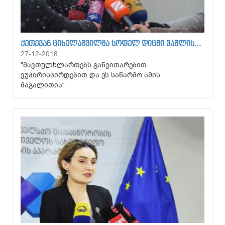
ᲥᲔᲗᲔᲕᲐᲜ ᲪᲘᲮᲔᲚᲐᲨᲕᲘᲚᲛᲐ ᲡᲝᲤᲔᲚ ᲓᲘᲪᲨᲘ ᲕᲐᲨᲚᲘᲡ…
27-12-2018
"მავთულხლართებს განვითარებით
ვუპირისპირდებით და ეს საწარმო ამის
მაგალითია“