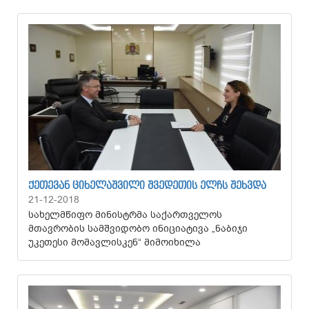
ᲥᲔᲗᲔᲕᲐᲜ ᲪᲘᲮᲔᲚᲐᲨᲕᲘᲚᲘ ᲨᲕᲔᲓᲔᲗᲘᲡ ᲔᲚᲩᲡ ᲨᲔᲮᲕᲓᲐ
21-12-2018
სახელმწიფო მინისტრმა საქართველოს
მთავრობის სამშვიდობო ინიციატივა „ნაბიჯი
უკეთესი მომავლისკენ“ მიმოიხილა