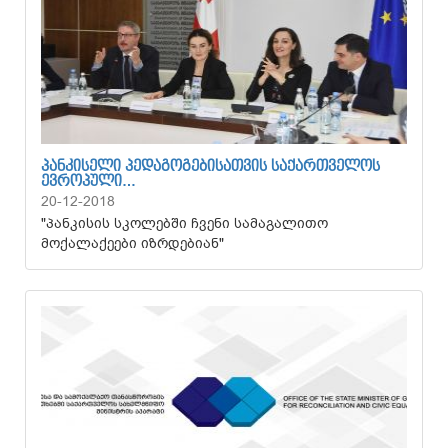
ᲞᲐᲜᲙᲘᲡᲔᲚᲘ ᲞᲔᲓᲐᲒᲝᲒᲔᲑᲘᲡᲐᲗᲕᲘᲡ ᲡᲐᲥᲐᲠᲗᲕᲔᲚᲝᲡ
ᲔᲕᲠᲝᲞᲣᲚᲘ…
20-12-2018
"პანკისის სკოლებში ჩვენი სამაგალითო
მოქალაქეები იზრდებიან"