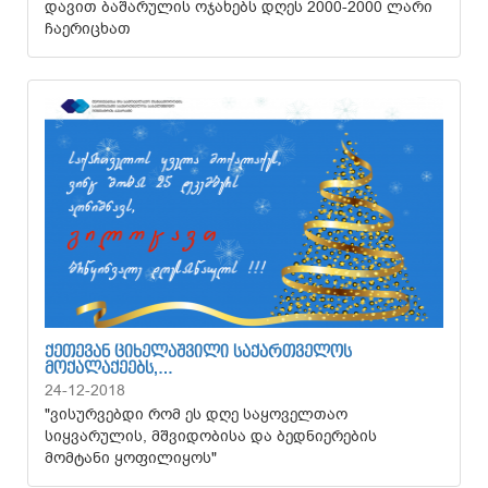
დავით ბაშარულის ოჯახებს დღეს 2000-2000 ლარი
ჩაერიცხათ
ᲥᲔᲗᲔᲕᲐᲜ ᲪᲘᲮᲔᲚᲐᲨᲕᲘᲚᲘ ᲡᲐᲥᲐᲠᲗᲕᲔᲚᲝᲡ
ᲛᲝᲥᲐᲚᲐᲥᲔᲔᲑᲡ,…
24-12-2018
"ვისურვებდი რომ ეს დღე საყოველთაო
სიყვარულის, მშვიდობისა და ბედნიერების
მომტანი ყოფილიყოს"