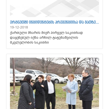
ᲔᲠᲒᲜᲔᲗᲨᲘ ᲘᲜᲪᲘᲓᲔᲜᲢᲔᲑᲘᲡ ᲞᲠᲔᲕᲔᲜᲪᲘᲘᲡᲐ ᲓᲐ ᲛᲐᲗᲖᲔ…
19-12-2018
ქართული მხარის მიერ პირველ საკითხად
დაყენებულ იქნა არჩილ ტატუნაშვილის
მკვლელობის საკითხი