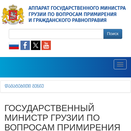
Поиск
Toggl
navig
ᲓᲐᲛᲐᲢᲔᲑᲘᲗᲘ ᲛᲔᲜᲘᲣ
ГОСУДАРСТВЕННЫЙ
МИНИСТР ГРУЗИИ ПО
ВОПРОСАМ ПРИМИРЕНИЯ