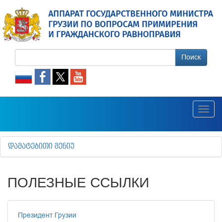
Поиск
Toggl
navig
ᲓᲐᲛᲐᲢᲔᲑᲘᲗᲘ ᲛᲔᲜᲘᲣ
ПОЛЕЗНЫЕ ССЫЛКИ
Президент Грузии