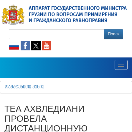
Поиск
Toggl
navig
ᲓᲐᲛᲐᲢᲔᲑᲘᲗᲘ ᲛᲔᲜᲘᲣ
ТЕА АХВЛЕДИАНИ
ПРОВЕЛА
ДИСТАНЦИОННУЮ