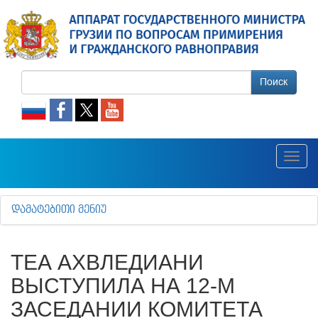
Поиск
Toggl
navig
ᲓᲐᲛᲐᲢᲔᲑᲘᲗᲘ ᲛᲔᲜᲘᲣ
ТЕА АХВЛЕДИАНИ
ВЫСТУПИЛА НА 12-М
ЗАСЕДАНИИ КОМИТЕТА