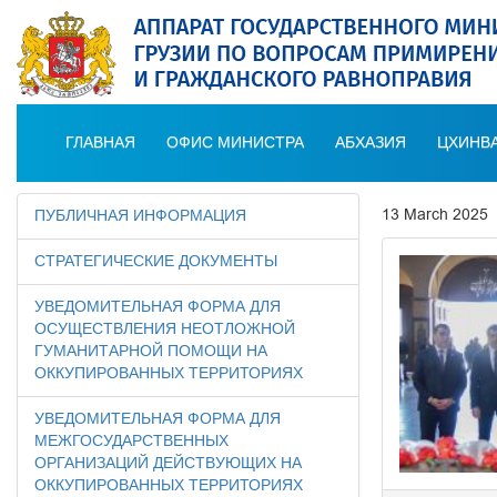
ГЛАВНАЯ
ОФИС МИНИСТРА
АБХАЗИЯ
ЦХИНВА
13 March 2025
ПУБЛИЧНАЯ ИНФОРМАЦИЯ
СТРАТЕГИЧЕСКИЕ ДОКУМЕНТЫ
УВЕДОМИТЕЛЬНАЯ ФОРМА ДЛЯ
ОСУЩЕСТВЛЕНИЯ НЕОТЛОЖНОЙ
ГУМАНИТАРНОЙ ПОМОЩИ НА
ОККУПИРОВАННЫХ ТЕРРИТОРИЯХ
УВЕДОМИТЕЛЬНАЯ ФОРМА ДЛЯ
МЕЖГОСУДАРСТВЕННЫХ
ОРГАНИЗАЦИЙ ДЕЙСТВУЮЩИХ НА
ОККУПИРОВАННЫХ ТЕРРИТОРИЯХ