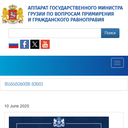
Поиск
Toggl
navig
ᲓᲐᲛᲐᲢᲔᲑᲘᲗᲘ ᲛᲔᲜᲘᲣ
10 June 2025