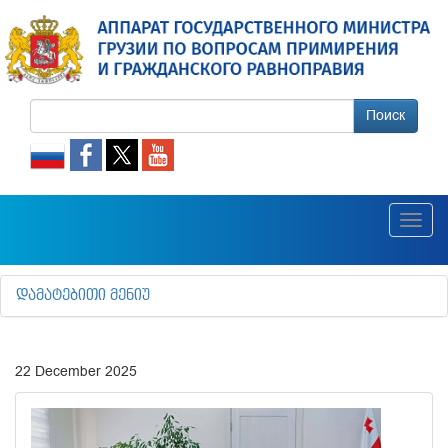
Поиск
Toggl
navig
ᲓᲐᲛᲐᲢᲔᲑᲘᲗᲘ ᲛᲔᲜᲘᲣ
22 December 2025