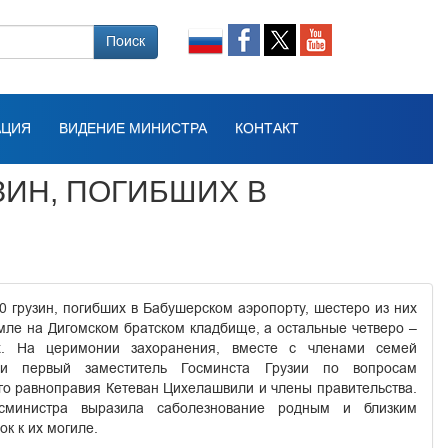
Поиск
АЦИЯ
ВИДЕНИЕ МИНИСТРА
КОНТАКТ
ИН, ПОГИБШИХ В
 грузин, погибших в Бабушерском аэропорту, шестеро из них
мле на Дигомском братском кладбище, а остальные четверо –
. На церимонии захоранения, вместе с членами семей
али первый заместитель Госминста Грузии по вопросам
го равноправия Кетеван Цихелашвили и члены правительства.
сминистра выразила саболезнование родным и близким
к к их могиле.