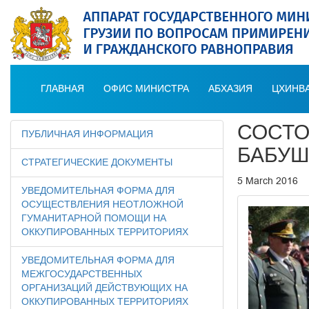
ГЛАВНАЯ
ОФИС МИНИСТРА
АБХАЗИЯ
ЦХИНВА
СОСТО
ПУБЛИЧНАЯ ИНФОРМАЦИЯ
БАБУШ
СТРАТЕГИЧЕСКИЕ ДОКУМЕНТЫ
5 March 2016
УВЕДОМИТЕЛЬНАЯ ФОРМА ДЛЯ
ОСУЩЕСТВЛЕНИЯ НЕОТЛОЖНОЙ
ГУМАНИТАРНОЙ ПОМОЩИ НА
ОККУПИРОВАННЫХ ТЕРРИТОРИЯХ
УВЕДОМИТЕЛЬНАЯ ФОРМА ДЛЯ
МЕЖГОСУДАРСТВЕННЫХ
ОРГАНИЗАЦИЙ ДЕЙСТВУЮЩИХ НА
ОККУПИРОВАННЫХ ТЕРРИТОРИЯХ