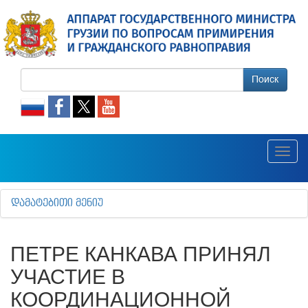
Поиск
Toggl
navig
ᲓᲐᲛᲐᲢᲔᲑᲘᲗᲘ ᲛᲔᲜᲘᲣ
ПЕТРЕ КАНКАВА ПРИНЯЛ
УЧАСТИЕ В
КООРДИНАЦИОННОЙ