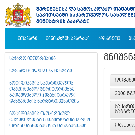
ᲛᲗᲐᲕᲐᲠᲘ
ᲛᲘᲜᲘᲡᲢᲠᲘᲡ ᲐᲞᲐᲠᲐᲢᲘ
ᲐᲤᲮᲐᲖᲔᲗᲘ
ᲪᲮ
ᲛᲜᲘᲨᲕ
ᲡᲐᲯᲐᲠᲝ ᲘᲜᲤᲝᲠᲛᲐᲪᲘᲐ
ᲡᲢᲠᲐᲢᲔᲒᲘᲣᲚᲘ ᲓᲝᲙᲣᲛᲔᲜᲢᲔᲑᲘ
ᲓᲝᲙᲣᲛᲔ
ᲜᲝᲢᲘᲤᲘᲙᲐᲪᲘᲐ ᲡᲐᲥᲐᲠᲗᲕᲔᲚᲝᲡ
ᲝᲙᲣᲞᲘᲠᲔᲑᲣᲚ ᲢᲔᲠᲘᲢᲝᲠᲘᲔᲑᲖᲔ
2008 ᲬᲚ
ᲒᲐᲓᲐᲣᲓᲔᲑᲔᲚᲘ ᲰᲣᲛᲐᲜᲘᲢᲐᲠᲣᲚᲘ
ᲓᲐᲮᲛᲐᲠᲔᲑᲘᲡ ᲬᲐᲠᲛᲐᲠᲗᲕᲘᲡᲐᲗᲕᲘᲡ
ᲡᲐᲥᲐᲠᲗ
ᲡᲐᲒᲐᲠᲔ
ᲜᲝᲢᲘᲤᲘᲙᲐᲪᲘᲐ ᲝᲙᲣᲞᲘᲠᲔᲑᲣᲚ
ᲢᲔᲠᲘᲢᲝᲠᲘᲔᲑᲖᲔ ᲛᲗᲐᲕᲠᲝᲑᲐᲗᲐᲨᲝᲠᲘᲡᲘ
ᲝᲠᲛᲮᲠᲘ
ᲝᲠᲒᲐᲜᲘᲖᲐᲪᲘᲔᲑᲘᲡ ᲡᲐᲥᲛᲘᲐᲜᲝᲑᲘᲡᲗᲕᲘᲡ