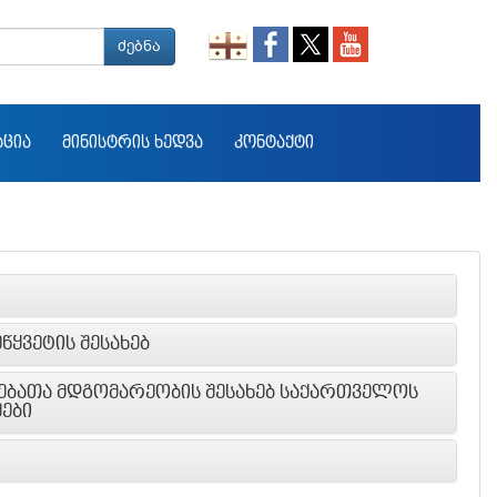
ძებნა
ᲐᲪᲘᲐ
ᲛᲘᲜᲘᲡᲢᲠᲘᲡ ᲮᲔᲓᲕᲐ
ᲙᲝᲜᲢᲐᲥᲢᲘ
ᲬᲧᲕᲔᲢᲘᲡ ᲨᲔᲡᲐᲮᲔᲑ
ᲑᲐᲗᲐ ᲛᲓᲒᲝᲛᲐᲠᲔᲝᲑᲘᲡ ᲨᲔᲡᲐᲮᲔᲑ ᲡᲐᲥᲐᲠᲗᲕᲔᲚᲝᲡ
ᲔᲑᲘ