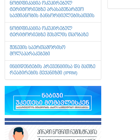
ᲜᲝᲢᲘᲤᲘᲙᲐᲪᲘᲐ ᲝᲙᲣᲞᲘᲠᲔᲑᲣᲚ
ᲢᲔᲠᲘᲢᲝᲠᲘᲔᲑᲖᲔ ᲐᲠᲐᲡᲐᲛᲔᲬᲐᲠᲛᲔᲝ
ᲡᲐᲥᲛᲘᲐᲜᲝᲑᲘᲡ ᲒᲐᲜᲮᲝᲠᲪᲘᲔᲚᲔᲑᲘᲡᲐᲗᲕᲘᲡ
ᲜᲝᲢᲘᲤᲘᲙᲐᲪᲘᲐ ᲝᲙᲣᲞᲘᲠᲔᲑᲣᲚ
ᲢᲔᲠᲘᲢᲝᲠᲘᲔᲑᲖᲔ ᲨᲔᲡᲕᲚᲘᲡ ᲗᲐᲝᲑᲐᲖᲔ
ᲟᲔᲜᲔᲕᲘᲡ ᲡᲐᲔᲠᲗᲐᲨᲝᲠᲘᲡᲝ
ᲛᲝᲚᲐᲞᲐᲠᲐᲙᲔᲑᲔᲑᲘ
ᲘᲜᲪᲘᲓᲔᲜᲢᲔᲑᲘᲡ ᲞᲠᲔᲕᲔᲜᲪᲘᲘᲡᲐ ᲓᲐ ᲛᲐᲗᲖᲔ
ᲠᲔᲐᲒᲘᲠᲔᲑᲘᲡ ᲛᲔᲥᲐᲜᲘᲖᲛᲘ (IPRM)