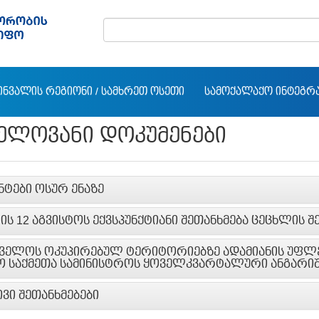
ᲘᲜᲕᲐᲚᲘᲡ ᲠᲔᲒᲘᲝᲜᲘ / ᲡᲐᲛᲮᲠᲔᲗ ᲝᲡᲔᲗᲘ
ᲡᲐᲛᲝᲥᲐᲚᲐᲥᲝ ᲘᲜᲢᲔᲒᲠ
ᲜᲔᲚᲝᲕᲐᲜᲘ ᲓᲝᲙᲣᲛᲔᲜᲔᲑᲘ
ᲜᲢᲔᲑᲘ ᲝᲡᲣᲠ ᲔᲜᲐᲖᲔ
ᲘᲡ 12 ᲐᲒᲕᲘᲡᲢᲝᲡ ᲔᲥᲕᲡᲞᲣᲜᲥᲢᲘᲐᲜᲘ ᲨᲔᲗᲐᲜᲮᲛᲔᲑᲐ ᲪᲔᲪᲮᲚᲘᲡ ᲨᲔ
ᲕᲔᲚᲝᲡ ᲝᲙᲣᲞᲘᲠᲔᲑᲣᲚ ᲢᲔᲠᲘᲢᲝᲠᲘᲔᲑᲖᲔ ᲐᲓᲐᲛᲘᲐᲜᲘᲡ ᲣᲤᲚᲔ
Ო ᲡᲐᲥᲛᲔᲗᲐ ᲡᲐᲛᲘᲜᲘᲡᲢᲠᲝᲡ ᲧᲝᲕᲔᲚᲙᲕᲐᲠᲢᲐᲚᲣᲠᲘ ᲐᲜᲒᲐᲠᲘᲨ
ᲕᲘ ᲨᲔᲗᲐᲜᲮᲛᲔᲑᲔᲑᲘ