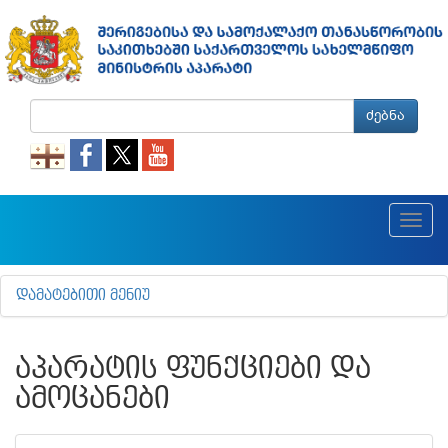
ძებნა
Toggl
navig
ᲓᲐᲛᲐᲢᲔᲑᲘᲗᲘ ᲛᲔᲜᲘᲣ
ᲐᲞᲐᲠᲐᲢᲘᲡ ᲤᲣᲜᲥᲪᲘᲔᲑᲘ ᲓᲐ
ᲐᲛᲝᲪᲐᲜᲔᲑᲘ