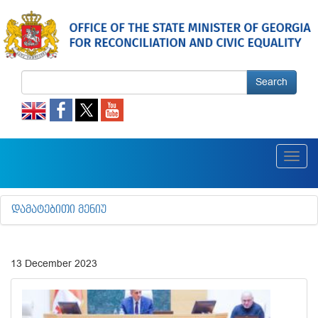
Search
Toggl
navig
ᲓᲐᲛᲐᲢᲔᲑᲘᲗᲘ ᲛᲔᲜᲘᲣ
13 December 2023