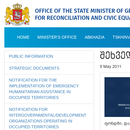
HOME
MINISTER'S OFFICE
ABKHAZIA
TSKHINV
ᲨᲔᲮᲕᲔ
PUBLIC INFORMATION
9 May 2011
STRATEGIC DOCUMENTS
NOTIFICATION FOR THE
IMPLEMENTATION OF EMERGENCY
HUMANITARIAN ASSISTANCE IN
OCCUPIED TERRITORIES
NOTIFICATION FOR
INTERGOVERNMENTAL/DEVELOPMENT
ORGANIZATIONS OPERATING IN
ფონდში, და
OCCUPIED TERRITORIES