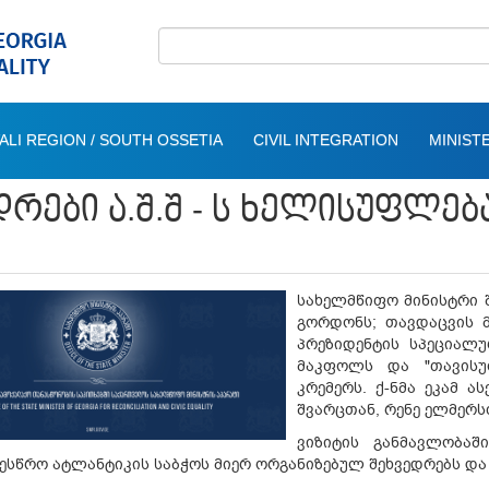
ALI REGION / SOUTH OSSETIA
CIVIL INTEGRATION
MINISTE
ᲓᲠᲔᲑᲘ Ა.Შ.Შ - Ს ᲮᲔᲚᲘᲡᲣᲤᲚᲔᲑ
სახელმწიფო მინისტრი შ
გორდონს; თავდაცვის 
პრეზიდენტის სპეციალუ
მაკფოლს და "თავისუ
კრემერს. ქ-ნმა ეკამ ა
შვარცთან, რენე ელმერს
ვიზიტის განმავლობაშ
ესწრო ატლანტიკის საბჭოს მიერ ორგანიზებულ შეხვედრებს დ