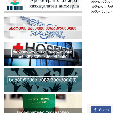
სახელმწიფ
გამყოფი ხა
სამოქალაქო
Share