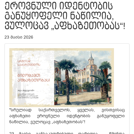
ᲔᲠᲝᲕᲜᲣᲚᲘ ᲘᲓᲔᲜᲢᲝᲑᲘᲡ
ᲒᲐᲜᲣᲧᲝᲤᲔᲚᲘ ᲜᲐᲬᲘᲚᲘᲐ,
ᲕᲣᲚᲝᲪᲐᲕ „ᲐᲤᲮᲐᲖᲔᲗᲝᲑᲐᲡ“!
23 მაისი 2026
"სრულიად საქართველოს, ყველას, ვისთვისაც
აფხაზეთი ეროვნული იდენტობის განუყოფელი
ნაწილია, ვულოცავ „აფხაზეთობას“!
23 მაისი განსაკუთრებული თარიღია - წმინდა