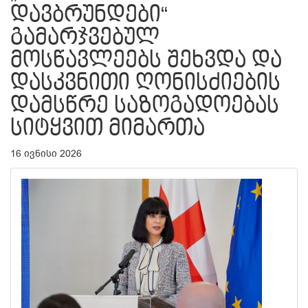
ᲓᲐᲕᲑᲠᲣᲜᲓᲔᲑᲘ“
ᲒᲐᲛᲐᲠᲯᲕᲔᲑᲣᲚ
ᲛᲝᲡᲬᲐᲕᲚᲔᲔᲑᲡ ᲨᲔᲮᲕᲓᲐ ᲓᲐ
ᲓᲐᲡᲙᲕᲜᲘᲗᲘ ᲦᲝᲜᲘᲡᲫᲘᲔᲑᲘᲡ
ᲓᲐᲛᲡᲬᲠᲔ ᲡᲐᲖᲝᲒᲐᲓᲝᲔᲑᲐᲡ
ᲡᲘᲢᲧᲕᲘᲗ ᲛᲘᲛᲐᲠᲗᲐ
16 ივნისი 2026