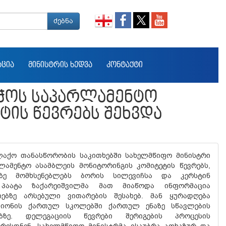
ძებნა
ᲐᲪᲘᲐ
ᲛᲘᲜᲘᲡᲢᲠᲘᲡ ᲮᲔᲓᲕᲐ
ᲙᲝᲜᲢᲐᲥᲢᲘ
ᲑᲭᲝᲡ ᲡᲐᲞᲐᲠᲚᲐᲛᲔᲜᲢᲝ
ᲢᲘᲡ ᲬᲔᲕᲠᲔᲑᲡ ᲨᲔᲮᲕᲓᲐ
ლაქო თანასწორობის საკითხებში სახელმწიფო მინისტრი
ლამენტო ასამბლეის მონიტორინგის კომიტეტის წევრებს,
ზე მომხსენებლებს ბორის სილევიჩსა და კერსტინ
 პაატა ზაქარეიშვილმა მათ მიაწოდა ინფორმაცია
ებზე არსებული ვითარების შესახებ. მან ყურადღება
აიონის ქართულ სკოლებში ქართულ ენაზე სწავლების
ებზე. დელეგაციის წევრები შერიგების პროცესის