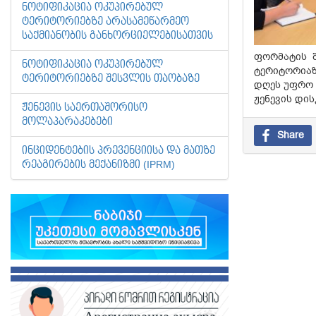
ᲜᲝᲢᲘᲤᲘᲙᲐᲪᲘᲐ ᲝᲙᲣᲞᲘᲠᲔᲑᲣᲚ
ᲢᲔᲠᲘᲢᲝᲠᲘᲔᲑᲖᲔ ᲐᲠᲐᲡᲐᲛᲔᲬᲐᲠᲛᲔᲝ
ᲡᲐᲥᲛᲘᲐᲜᲝᲑᲘᲡ ᲒᲐᲜᲮᲝᲠᲪᲘᲔᲚᲔᲑᲘᲡᲐᲗᲕᲘᲡ
ფორმატის 
ᲜᲝᲢᲘᲤᲘᲙᲐᲪᲘᲐ ᲝᲙᲣᲞᲘᲠᲔᲑᲣᲚ
ტერიტორიაზ
ᲢᲔᲠᲘᲢᲝᲠᲘᲔᲑᲖᲔ ᲨᲔᲡᲕᲚᲘᲡ ᲗᲐᲝᲑᲐᲖᲔ
დღეს უფრო 
ჟენევის დის
ᲟᲔᲜᲔᲕᲘᲡ ᲡᲐᲔᲠᲗᲐᲨᲝᲠᲘᲡᲝ
ᲛᲝᲚᲐᲞᲐᲠᲐᲙᲔᲑᲔᲑᲘ
Share
ᲘᲜᲪᲘᲓᲔᲜᲢᲔᲑᲘᲡ ᲞᲠᲔᲕᲔᲜᲪᲘᲘᲡᲐ ᲓᲐ ᲛᲐᲗᲖᲔ
ᲠᲔᲐᲒᲘᲠᲔᲑᲘᲡ ᲛᲔᲥᲐᲜᲘᲖᲛᲘ (IPRM)