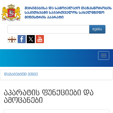
ძებნა
Toggl
navig
ᲓᲐᲛᲐᲢᲔᲑᲘᲗᲘ ᲛᲔᲜᲘᲣ
ᲐᲞᲐᲠᲐᲢᲘᲡ ᲤᲣᲜᲥᲪᲘᲔᲑᲘ ᲓᲐ
ᲐᲛᲝᲪᲐᲜᲔᲑᲘ