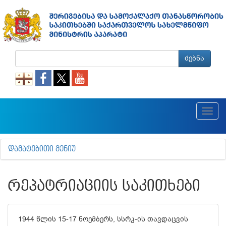
ძებნა
Toggl
navig
ᲓᲐᲛᲐᲢᲔᲑᲘᲗᲘ ᲛᲔᲜᲘᲣ
ᲠᲔᲞᲐᲢᲠᲘᲐᲪᲘᲘᲡ ᲡᲐᲙᲘᲗᲮᲔᲑᲘ
1944 წლის 15-17 ნოემბერს, სსრკ-ის თავდაცვის