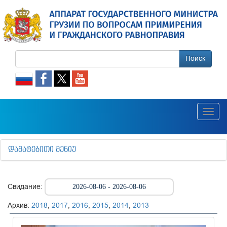
Поиск
Toggl
navig
ᲓᲐᲛᲐᲢᲔᲑᲘᲗᲘ ᲛᲔᲜᲘᲣ
Свидание:
Архив:
2018
,
2017
,
2016
,
2015
,
2014
,
2013