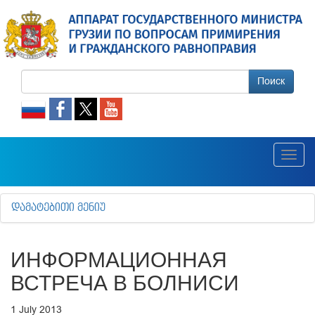
Поиск
Toggl
navig
ᲓᲐᲛᲐᲢᲔᲑᲘᲗᲘ ᲛᲔᲜᲘᲣ
ИНФОРМАЦИОННАЯ
ВСТРЕЧА В БОЛНИСИ
1 July 2013