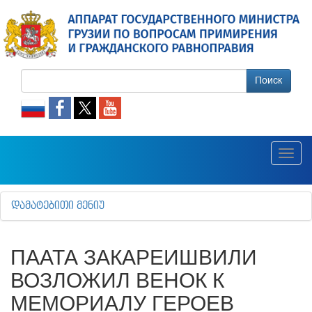
Поиск
Toggl
navig
ᲓᲐᲛᲐᲢᲔᲑᲘᲗᲘ ᲛᲔᲜᲘᲣ
ПААТА ЗАКАРЕИШВИЛИ
ВОЗЛОЖИЛ ВЕНОК К
МЕМОРИАЛУ ГЕРОЕВ