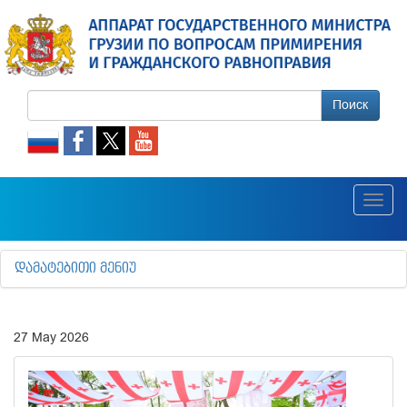
Поиск
Toggl
navig
ᲓᲐᲛᲐᲢᲔᲑᲘᲗᲘ ᲛᲔᲜᲘᲣ
27 May 2026