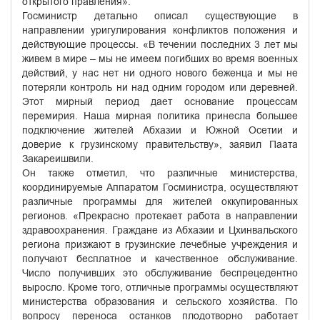
открытого правления».
Госминистр детально описал существующие в
направлении уригулирования конфликтов положения и
действующие процессы. «В течении последних 3 лет мы
живем в мире – мы не имеем погибших во время военных
действий, у нас нет ни одного нового беженца и мы не
потеряли контроль ни над одним городом или деревней.
Этот мирный период дает основание процессам
перемирия. Наша мирная политика принесла большее
подключение жителей Абхазии и Южной Осетии и
доверие к грузинскому правительству», заявил Паата
Закареишвили.
Он также отметил, что различные министерства,
координируемые Аппаратом Госминистра, осуществляют
различные программы для жителей оккупированных
регионов. «Прекрасно протекает работа в направлении
здравоохранения. Граждане из Абхазии и Цхинвальского
региона призжают в грузинские лечебные учреждения и
получают бесплатное и качественное обслуживание.
Число получивших это обслуживание беспрецедентно
выросло. Кроме того, отличные программы осуществляют
министерства образования и сельского хозяйства. По
вопросу переноса останков плодотворно работает