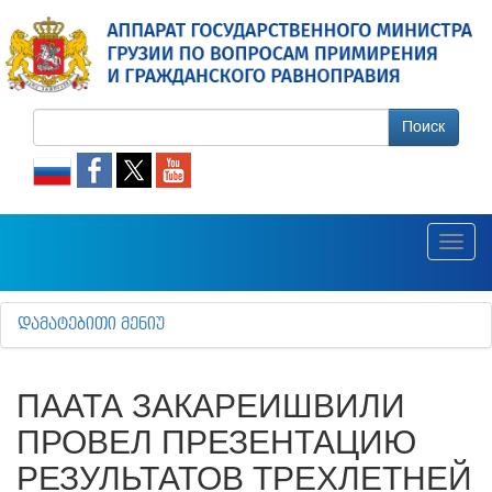
Поиск
Toggl
navig
ᲓᲐᲛᲐᲢᲔᲑᲘᲗᲘ ᲛᲔᲜᲘᲣ
ПААТА ЗАКАРЕИШВИЛИ
ПРОВЕЛ ПРЕЗЕНТАЦИЮ
РЕЗУЛЬТАТОВ ТРЕХЛЕТНЕЙ