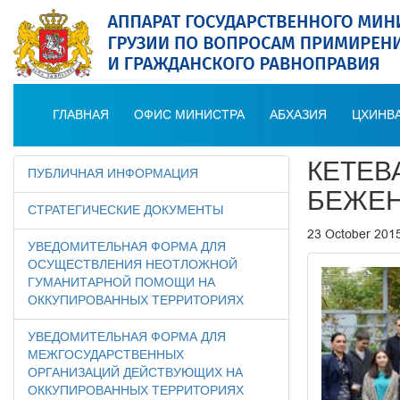
ГЛАВНАЯ
ОФИС МИНИСТРА
АБХАЗИЯ
ЦХИНВА
КЕТЕВ
ПУБЛИЧНАЯ ИНФОРМАЦИЯ
БЕЖЕН
СТРАТЕГИЧЕСКИЕ ДОКУМЕНТЫ
23 October 201
УВЕДОМИТЕЛЬНАЯ ФОРМА ДЛЯ
ОСУЩЕСТВЛЕНИЯ НЕОТЛОЖНОЙ
ГУМАНИТАРНОЙ ПОМОЩИ НА
ОККУПИРОВАННЫХ ТЕРРИТОРИЯХ
УВЕДОМИТЕЛЬНАЯ ФОРМА ДЛЯ
МЕЖГОСУДАРСТВЕННЫХ
ОРГАНИЗАЦИЙ ДЕЙСТВУЮЩИХ НА
ОККУПИРОВАННЫХ ТЕРРИТОРИЯХ