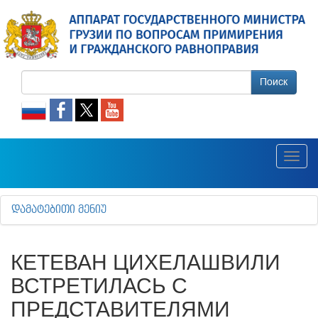
Поиск
Toggl
navig
ᲓᲐᲛᲐᲢᲔᲑᲘᲗᲘ ᲛᲔᲜᲘᲣ
КЕТЕВАН ЦИХЕЛАШВИЛИ
ВСТРЕТИЛАСЬ С
ПРЕДСТАВИТЕЛЯМИ