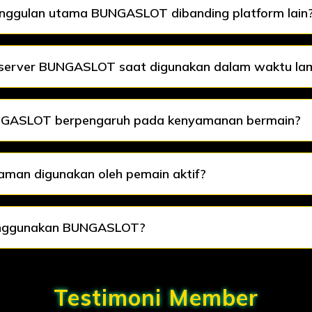
unggulan utama BUNGASLOT dibanding platform lain
 server BUNGASLOT saat digunakan dalam waktu la
UNGASLOT berpengaruh pada kenyamanan bermain?
man digunakan oleh pemain aktif?
menggunakan BUNGASLOT?
Testimoni Member