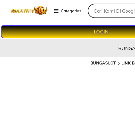
Skip
Search
BUNGASLOT
to
Categories
for
Content
items
or
shops
LOGIN
BUNGA
BUNGASLOT
LINK 