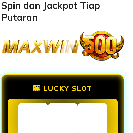
Spin dan Jackpot Tiap
Putaran
🎰 LUCKY SLOT