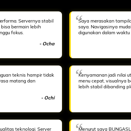
rforma. Servernya stabil
Saya merasakan tampil
 bisa bermain lebih
saya. Navigasinya mudah 
ggu fokus.
digunakan dalam waktu 
- Ocha
uan teknis hampir tidak
Kenyamanan jadi nilai 
erasa matang dan
menu cepat, visualnya b
lebih stabil dibanding 
- Ochi
litas teknologi. Server
Menurut saya BUNGASLOT