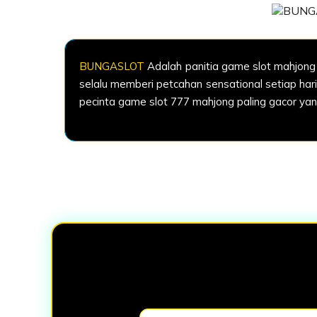
BUNGASLOT
Adalah panitia game slot mahjong d
selalu memberi petcahan sensational setiap har
pecinta game slot 777 mahjong paling gacor y
Loading...