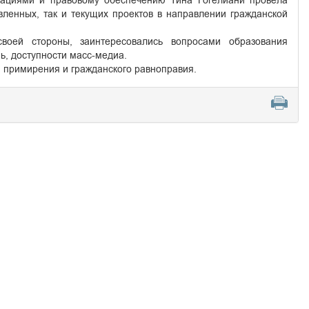
ациями и правовому обеспечению Тина Гогелиани провела
вленных, так и текущих проектов в направлении гражданской
своей стороны, заинтересовались вопросами образования
ь, доступности масс-медиа.
 примирения и гражданского равноправия.