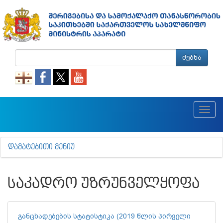
ძებნა
Toggl
navig
ᲓᲐᲛᲐᲢᲔᲑᲘᲗᲘ ᲛᲔᲜᲘᲣ
ᲡᲐᲙᲐᲓᲠᲝ ᲣᲖᲠᲣᲜᲕᲔᲚᲧᲝᲤᲐ
განცხადებების სტატისტიკა (2019 წლის პირველი