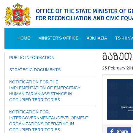
HOME
MINISTER'S OFFICE
ABKHAZIA
TSKHINV
ᲒᲐᲖᲔᲗ
PUBLIC INFORMATION
25 February 20
STRATEGIC DOCUMENTS
NOTIFICATION FOR THE
IMPLEMENTATION OF EMERGENCY
HUMANITARIAN ASSISTANCE IN
OCCUPIED TERRITORIES
NOTIFICATION FOR
INTERGOVERNMENTAL/DEVELOPMENT
ORGANIZATIONS OPERATING IN
OCCUPIED TERRITORIES
Share