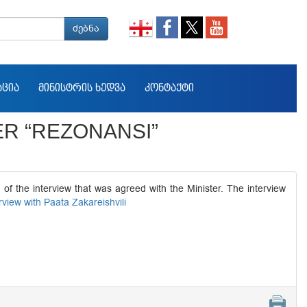
ძებნა
ᲐᲪᲘᲐ
ᲛᲘᲜᲘᲡᲢᲠᲘᲡ ᲮᲔᲓᲕᲐ
ᲙᲝᲜᲢᲐᲥᲢᲘ
R “REZONANSI”
of the interview that was agreed with the Minister. The interview
rview with Paata Zakareishvili