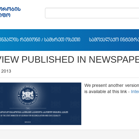
ᲘᲜᲕᲐᲚᲘᲡ ᲠᲔᲒᲘᲝᲜᲘ / ᲡᲐᲛᲮᲠᲔᲗ ᲝᲡᲔᲗᲘ
ᲡᲐᲛᲝᲥᲐᲚᲐᲥᲝ ᲘᲜᲢᲔᲒᲠ
VIEW PUBLISHED IN NEWSPAPE
 2013
We present another version 
is available at this link -
Inte