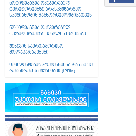
ᲜᲝᲢᲘᲤᲘᲙᲐᲪᲘᲐ ᲝᲙᲣᲞᲘᲠᲔᲑᲣᲚ
ᲢᲔᲠᲘᲢᲝᲠᲘᲔᲑᲖᲔ ᲐᲠᲐᲡᲐᲛᲔᲬᲐᲠᲛᲔᲝ
ᲡᲐᲥᲛᲘᲐᲜᲝᲑᲘᲡ ᲒᲐᲜᲮᲝᲠᲪᲘᲔᲚᲔᲑᲘᲡᲐᲗᲕᲘᲡ
ᲜᲝᲢᲘᲤᲘᲙᲐᲪᲘᲐ ᲝᲙᲣᲞᲘᲠᲔᲑᲣᲚ
ᲢᲔᲠᲘᲢᲝᲠᲘᲔᲑᲖᲔ ᲨᲔᲡᲕᲚᲘᲡ ᲗᲐᲝᲑᲐᲖᲔ
ᲟᲔᲜᲔᲕᲘᲡ ᲡᲐᲔᲠᲗᲐᲨᲝᲠᲘᲡᲝ
ᲛᲝᲚᲐᲞᲐᲠᲐᲙᲔᲑᲔᲑᲘ
ᲘᲜᲪᲘᲓᲔᲜᲢᲔᲑᲘᲡ ᲞᲠᲔᲕᲔᲜᲪᲘᲘᲡᲐ ᲓᲐ ᲛᲐᲗᲖᲔ
ᲠᲔᲐᲒᲘᲠᲔᲑᲘᲡ ᲛᲔᲥᲐᲜᲘᲖᲛᲘ (IPRM)