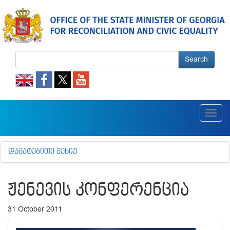
Search
Toggl
navig
ᲓᲐᲛᲐᲢᲔᲑᲘᲗᲘ ᲛᲔᲜᲘᲣ
ᲟᲔᲜᲔᲕᲘᲡ ᲙᲝᲜᲤᲔᲠᲔᲜᲪᲘᲐ
31 October 2011