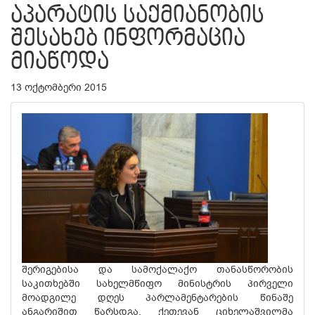
ᲐᲞᲐᲠᲐᲢᲘᲡ ᲡᲐᲥᲛᲘᲐᲜᲝᲑᲘᲡ
ᲨᲔᲡᲐᲮᲔᲑ ᲘᲜᲤᲝᲠᲛᲐᲪᲘᲐ
ᲛᲘᲐᲬᲝᲓᲐ
13 ოქტომბერი 2015
შერიგებისა და სამოქალაქო თანასწორობის
საკითხებში სახელმწიფო მინისტრის პირველი
მოადგილე დღეს პარლამენტარების წინაშე
ანგარიშით წარსდგა. ქეთევან ციხელაშვილმა