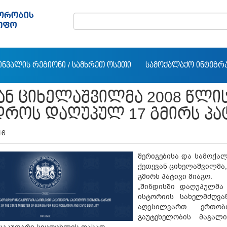
ᲘᲜᲕᲐᲚᲘᲡ ᲠᲔᲒᲘᲝᲜᲘ / ᲡᲐᲛᲮᲠᲔᲗ ᲝᲡᲔᲗᲘ
ᲡᲐᲛᲝᲥᲐᲚᲐᲥᲝ ᲘᲜᲢᲔᲒᲠ
ᲐᲜ ᲪᲘᲮᲔᲚᲐᲨᲕᲘᲚᲛᲐ 2008 ᲬᲚ
ᲓᲠᲝᲡ ᲓᲐᲦᲣᲞᲣᲚ 17 ᲒᲛᲘᲠᲡ ᲞᲐ
16
შერიგებისა და სამოქა
ქეთევან ციხელაშვილმა
გმირს პატივი მიაგო.
„შინდისში დაღუპულმა 
ისტორიის სახელმძღვა
აღვსილვართ. ერთობ
გაუტეხელობის მაგალ