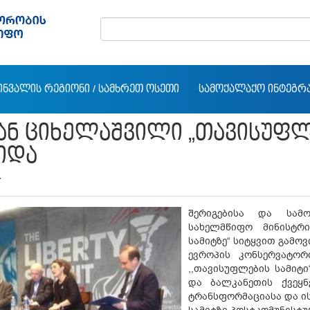
ᲘᲜᲕᲐᲚᲘᲡ ᲠᲔᲒᲘᲝᲜᲘ / ᲡᲐᲛᲮᲠᲔᲗ ᲝᲡᲔᲗᲘ
ᲡᲐᲛᲝᲥᲐᲚᲐᲥᲝ ᲘᲜᲢᲔᲒᲠ
ᲐᲜ ᲪᲘᲮᲔᲚᲐᲨᲕᲘᲚᲘ „ᲗᲐᲕᲘᲡᲣᲤᲚᲔ
ᲘᲓᲐ
7
შერიგებისა და სამ
სახელმწიფო მინისტრ
სამიტზე“ სიტყვით გამოვ
ევროპის კონსერვატო
,,თავისუფლების სამიტ
და ბალკანეთის ქვეყნ
ტრანსფორმაციასა და ის