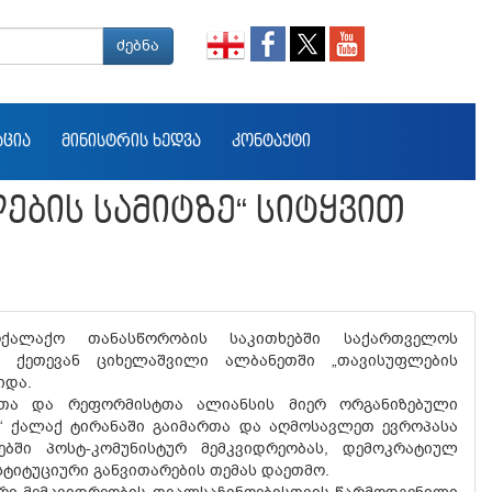
ძებნა
ᲐᲪᲘᲐ
ᲛᲘᲜᲘᲡᲢᲠᲘᲡ ᲮᲔᲓᲕᲐ
ᲙᲝᲜᲢᲐᲥᲢᲘ
ᲑᲘᲡ ᲡᲐᲛᲘᲢᲖᲔ“ ᲡᲘᲢᲧᲕᲘᲗ
ოქალაქო თანასწორობის საკითხებში საქართველოს
ი ქეთევან ციხელაშვილი ალბანეთში „თავისუფლების
იდა.
რთა და რეფორმისტთა ალიანსის მიერ ორგანიზებული
ი“ ქალაქ ტირანაში გაიმართა და აღმოსავლეთ ევროპასა
ებში პოსტ-კომუნისტურ მემკვიდრეობას, დემოკრატიულ
ტიტუციური განვითარების თემას დაეთმო.