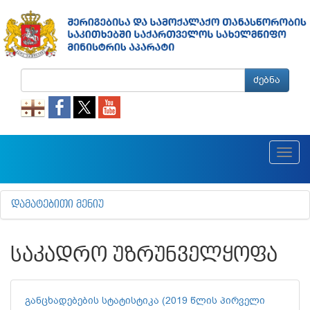
ძებნა
Toggl
navig
ᲓᲐᲛᲐᲢᲔᲑᲘᲗᲘ ᲛᲔᲜᲘᲣ
ᲡᲐᲙᲐᲓᲠᲝ ᲣᲖᲠᲣᲜᲕᲔᲚᲧᲝᲤᲐ
განცხადებების სტატისტიკა (2019 წლის პირველი