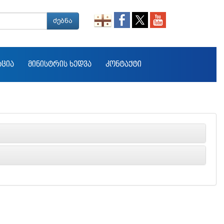
ძებნა
ᲐᲪᲘᲐ
ᲛᲘᲜᲘᲡᲢᲠᲘᲡ ᲮᲔᲓᲕᲐ
ᲙᲝᲜᲢᲐᲥᲢᲘ