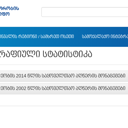
ᲘᲜᲕᲐᲚᲘᲡ ᲠᲔᲒᲘᲝᲜᲘ / ᲡᲐᲛᲮᲠᲔᲗ ᲝᲡᲔᲗᲘ
ᲡᲐᲛᲝᲥᲐᲚᲐᲥᲝ ᲘᲜᲢᲔᲒᲠ
ᲠᲐᲤᲘᲣᲚᲘ ᲡᲢᲐᲢᲘᲡᲢᲘᲙᲐ
ᲔᲝᲑᲘᲡ 2014 ᲬᲚᲘᲡ ᲡᲐᲧᲝᲕᲔᲚᲗᲐᲝ ᲐᲦᲬᲔᲠᲘᲡ ᲛᲝᲜᲐᲪᲔᲛᲔᲑᲘ
ᲔᲝᲑᲘᲡ 2002 ᲬᲚᲘᲡ ᲡᲐᲧᲝᲕᲔᲚᲗᲐᲝ ᲐᲦᲬᲔᲠᲘᲡ ᲛᲝᲜᲐᲪᲔᲛᲔᲑᲘ