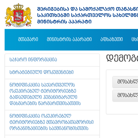
ᲛᲗᲐᲕᲐᲠᲘ
ᲛᲘᲜᲘᲡᲢᲠᲘᲡ ᲐᲞᲐᲠᲐᲢᲘ
ᲐᲤᲮᲐᲖᲔᲗᲘ
ᲪᲮ
ᲓᲔᲛᲝᲒ
ᲡᲐᲯᲐᲠᲝ ᲘᲜᲤᲝᲠᲛᲐᲪᲘᲐ
ᲡᲢᲠᲐᲢᲔᲒᲘᲣᲚᲘ ᲓᲝᲙᲣᲛᲔᲜᲢᲔᲑᲘ
ᲛᲝᲡᲐᲮᲚ
ᲜᲝᲢᲘᲤᲘᲙᲐᲪᲘᲐ ᲡᲐᲥᲐᲠᲗᲕᲔᲚᲝᲡ
ᲝᲙᲣᲞᲘᲠᲔᲑᲣᲚ ᲢᲔᲠᲘᲢᲝᲠᲘᲔᲑᲖᲔ
ᲛᲝᲡᲐᲮᲚ
ᲒᲐᲓᲐᲣᲓᲔᲑᲔᲚᲘ ᲰᲣᲛᲐᲜᲘᲢᲐᲠᲣᲚᲘ
ᲓᲐᲮᲛᲐᲠᲔᲑᲘᲡ ᲬᲐᲠᲛᲐᲠᲗᲕᲘᲡᲐᲗᲕᲘᲡ
ᲜᲝᲢᲘᲤᲘᲙᲐᲪᲘᲐ ᲝᲙᲣᲞᲘᲠᲔᲑᲣᲚ
ᲢᲔᲠᲘᲢᲝᲠᲘᲔᲑᲖᲔ ᲛᲗᲐᲕᲠᲝᲑᲐᲗᲐᲨᲝᲠᲘᲡᲘ
ᲝᲠᲒᲐᲜᲘᲖᲐᲪᲘᲔᲑᲘᲡ ᲡᲐᲥᲛᲘᲐᲜᲝᲑᲘᲡᲗᲕᲘᲡ