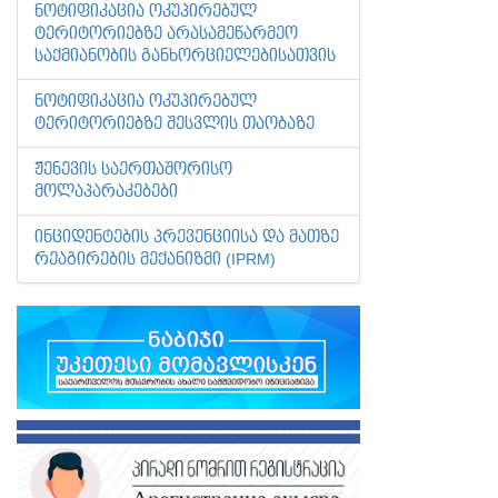
ᲜᲝᲢᲘᲤᲘᲙᲐᲪᲘᲐ ᲝᲙᲣᲞᲘᲠᲔᲑᲣᲚ
ᲢᲔᲠᲘᲢᲝᲠᲘᲔᲑᲖᲔ ᲐᲠᲐᲡᲐᲛᲔᲬᲐᲠᲛᲔᲝ
ᲡᲐᲥᲛᲘᲐᲜᲝᲑᲘᲡ ᲒᲐᲜᲮᲝᲠᲪᲘᲔᲚᲔᲑᲘᲡᲐᲗᲕᲘᲡ
ᲜᲝᲢᲘᲤᲘᲙᲐᲪᲘᲐ ᲝᲙᲣᲞᲘᲠᲔᲑᲣᲚ
ᲢᲔᲠᲘᲢᲝᲠᲘᲔᲑᲖᲔ ᲨᲔᲡᲕᲚᲘᲡ ᲗᲐᲝᲑᲐᲖᲔ
ᲟᲔᲜᲔᲕᲘᲡ ᲡᲐᲔᲠᲗᲐᲨᲝᲠᲘᲡᲝ
ᲛᲝᲚᲐᲞᲐᲠᲐᲙᲔᲑᲔᲑᲘ
ᲘᲜᲪᲘᲓᲔᲜᲢᲔᲑᲘᲡ ᲞᲠᲔᲕᲔᲜᲪᲘᲘᲡᲐ ᲓᲐ ᲛᲐᲗᲖᲔ
ᲠᲔᲐᲒᲘᲠᲔᲑᲘᲡ ᲛᲔᲥᲐᲜᲘᲖᲛᲘ (IPRM)