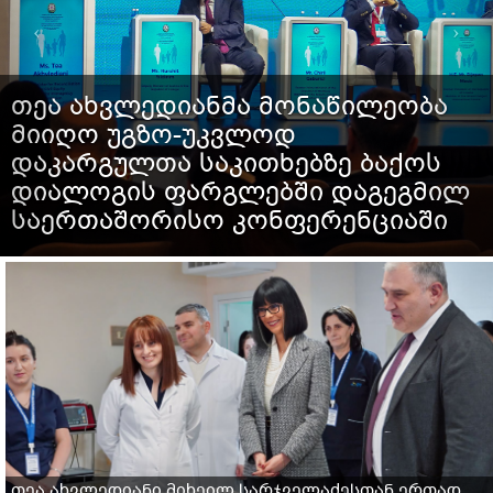
ხვლედიანმა მონაწილეობა
შერიგ
 უგზო-უკვლოდ
თანას
გულთა საკითხებზე ბაქოს
სახელ
ოგის ფარგლებში დაგეგმილ
ახვლე
აშორისო კონფერენციაში
რესპუ
თეა ახვლედიანი მიხეილ სარჯველაძესთან ერთად