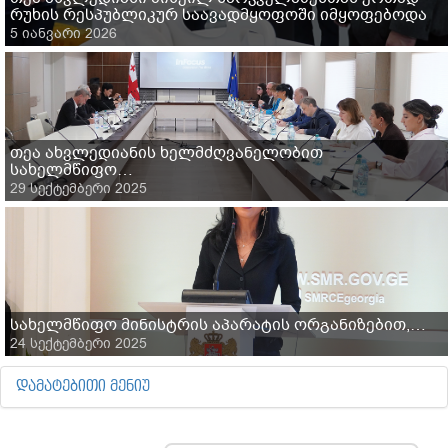
რუხის რესპუბლიკურ საავადმყოფოში იმყოფებოდა
5 იანვარი 2026
თეა ახვლედიანის ხელმძღვანელობით
სახელმწიფო…
29 სექტემბერი 2025
სახელმწიფო მინისტრის აპარატის ორგანიზებით,…
24 სექტემბერი 2025
ᲓᲐᲛᲐᲢᲔᲑᲘᲗᲘ ᲛᲔᲜᲘᲣ