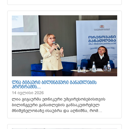
ᲚᲘᲐ ᲒᲘᲒᲐᲣᲠᲘ ᲑᲘᲚᲘᲜᲒᲕᲣᲠᲘ ᲒᲐᲜᲐᲗᲚᲔᲑᲘᲡ
ᲞᲠᲝᲒᲠᲐᲛᲘᲡ…
14 ივლისი 2026
ლია გიგაურმა ეთნიკური უმცირესობებისთვის
ბილინგვური განათლების განსაკუთრებულ
მნიშვნელობაზე ისაუბრა და აღნიშნა, რომ…