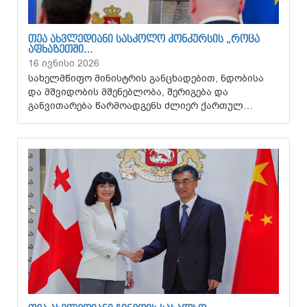
ᲗᲔᲐ ᲐᲮᲕᲚᲔᲓᲘᲐᲜᲘ ᲡᲐᲡᲙᲝᲚᲝ ᲙᲝᲜᲙᲣᲠᲡᲘᲡ „ᲠᲝᲪᲐ
ᲐᲤᲮᲐᲖᲔᲗᲨᲘ…
16 ივნისი 2026
სახელმწიფო მინისტრის განცხადებით, ნდობისა
და მშვიდობის მშენებლობა, შერიგება და
განვითარება წარმოადგენს ძლიერ ქართულ…