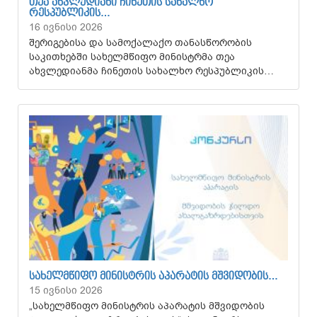
ᲗᲔᲐ ᲐᲮᲕᲚᲔᲓᲘᲐᲜᲘ ᲩᲘᲜᲔᲗᲘᲡ ᲡᲐᲮᲐᲚᲮᲝ
ᲠᲔᲡᲞᲣᲑᲚᲘᲙᲘᲡ…
16 ივნისი 2026
შერიგებისა და სამოქალაქო თანასწორობის
საკითხებში სახელმწიფო მინისტრმა თეა
ახვლედიანმა ჩინეთის სახალხო რესპუბლიკის…
ᲡᲐᲮᲔᲚᲛᲬᲘᲤᲝ ᲛᲘᲜᲘᲡᲢᲠᲘᲡ ᲐᲞᲐᲠᲐᲢᲘᲡ ᲛᲨᲕᲘᲓᲝᲑᲘᲡ…
15 ივნისი 2026
„სახელმწიფო მინისტრის აპარატის მშვიდობის