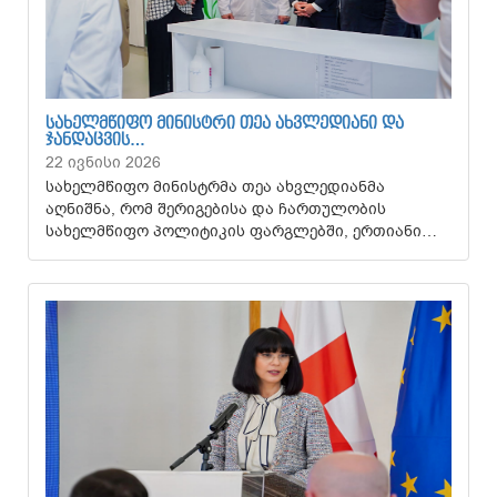
ᲡᲐᲮᲔᲚᲛᲬᲘᲤᲝ ᲛᲘᲜᲘᲡᲢᲠᲘ ᲗᲔᲐ ᲐᲮᲕᲚᲔᲓᲘᲐᲜᲘ ᲓᲐ
ᲯᲐᲜᲓᲐᲪᲕᲘᲡ…
22 ივნისი 2026
სახელმწიფო მინისტრმა თეა ახვლედიანმა
აღნიშნა, რომ შერიგებისა და ჩართულობის
სახელმწიფო პოლიტიკის ფარგლებში, ერთიანი…