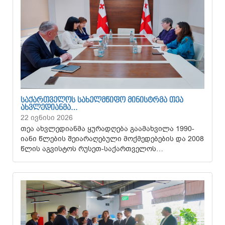
ᲡᲐᲥᲐᲠᲗᲕᲔᲚᲝᲡ ᲡᲐᲮᲔᲚᲛᲬᲘᲤᲝ ᲛᲘᲜᲘᲡᲢᲠᲛᲐ ᲗᲔᲐ
ᲐᲮᲕᲚᲔᲓᲘᲐᲜᲛᲐ…
22 ივნისი 2026
თეა ახვლედიანმა ყურადღება გაამახვილა 1990-
იანი წლების შეიარაღებული მოქმედებების და 2008
წლის აგვისტოს რუსეთ-საქართველოს…