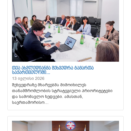
ᲗᲔᲐ ᲐᲮᲕᲚᲔᲓᲘᲐᲜᲛᲐ ᲨᲔᲮᲕᲔᲓᲠᲐ ᲒᲐᲛᲐᲠᲗᲐ
ᲡᲐᲥᲐᲠᲗᲕᲔᲚᲝᲨᲘ…
13 ივლისი 2026
შეხვედრაზე მხარეებმა მიმოიხილეს
თანამშრომლობის სტრატეგიული პრიორიტეტები
და სამომავლო ხედვები. ამასთან,
საერთაშორისო…