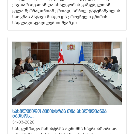
ქავთარაძესთან და ახალგორის გამგებელთან
გელა შერმადინთან ერთად, არჩილ ტატუნაშვილის
ხსოვნას პატივი მიაგო და ეროვნული გმირის
საფლავი ყვავილებით შეამკო.
ᲡᲐᲮᲔᲚᲛᲬᲘᲤᲝ ᲛᲘᲜᲘᲡᲢᲠᲛᲐ ᲗᲔᲐ ᲐᲮᲕᲚᲔᲓᲘᲐᲜᲛᲐ
ᲒᲐᲔᲠᲝᲡ…
31-03-2026
სახელმწიფო მინისტრმა აღნიშნა საერთაშორისო