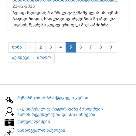
ᲡᲐᲮᲔᲚᲛᲬᲘᲤᲝ ᲛᲘᲜᲘᲡᲢᲠᲘᲡ ᲐᲞᲐᲠᲐᲢᲘᲡ ᲨᲔᲠᲘᲒᲔᲑᲘᲡ…
22-02-2026
ზვიად ზვიადაძემ არჩილ ტატუნაშვილის ხსოვნას
პატივი მიაგო, საფლავი გვირგვინით შეამკო და
ოჯახის წევრებს კიდევ ერთხელ მიუსამძიმრა.
წინა
1
2
3
4
5
6
7
8
9
შემდეგი
ბოლო
მეწარმეობის პრაქტიკული კურსი
ოკუპირებულ ტერიტორიებზე მცხოვრები
პირის რეგისტრაცია და პ/ნ მინიჭება
ვიდეოკლიპები
სასარგებლო ბმულები