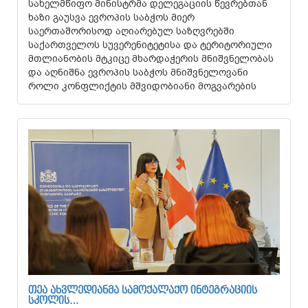
სახელმწიფო მინისტრმა დელეგაციის წევრებთან
ხაზი გაუსვა ევროპის საბჭოს მიერ
საერთაშორისოდ აღიარებულ საზღვრებში
საქართველოს სუვერენიტეტისა და ტერიტორიული
მთლიანობის მტკიცე მხარდაჭერის მნიშვნელობას
და აღნიშნა ევროპის საბჭოს მნიშვნელოვანი
როლი კონფლიქტის მშვიდობიანი მოგვარების
ᲗᲔᲐ ᲐᲮᲕᲚᲔᲓᲘᲐᲜᲛᲐ ᲡᲐᲛᲝᲥᲐᲚᲐᲥᲝ ᲘᲜᲢᲔᲒᲠᲐᲪᲘᲘᲡ
ᲡᲙᲝᲚᲘᲡ…