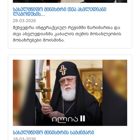
ᲡᲐᲮᲔᲚᲛᲬᲘᲤᲝ ᲛᲘᲜᲘᲡᲢᲠᲘ ᲗᲔᲐ ᲐᲮᲕᲚᲔᲓᲘᲐᲜᲘ
ᲚᲐᲒᲝᲓᲔᲮᲘᲡ…
28-03-2026
შეხვედრა ინტერაქციულ რეჟიმში წარიმართა და
თეა ახვლედიანმა კაბალის თემის მოსახლეობის
მოსაზრებები მოისმინა.
ᲡᲐᲮᲔᲚᲛᲬᲘᲤᲝ ᲛᲘᲜᲘᲡᲢᲠᲘᲡ ᲡᲐᲛᲫᲘᲛᲐᲠᲘ
18-03-2026