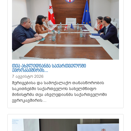
ᲗᲔᲐ ᲐᲮᲕᲚᲔᲓᲘᲐᲜᲛᲐ ᲡᲐᲥᲐᲠᲗᲕᲔᲚᲝᲨᲘ
ᲔᲕᲠᲝᲙᲐᲕᲨᲘᲠᲘᲡ…
7 აგვისტო 2026
შერიგებისა და სამოქალაქო თანასწორობის
საკითხებში საქართველოს სახელმწიფო
მინისტრმა თეა ახვლედიანმა საქართველოში
ევროკავშირის…