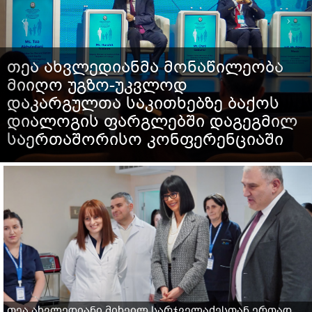
თეა ახვლედიანმა მონაწილეობა
მიიღო უგზო-უკვლოდ
დაკარგულთა საკითხებზე ბაქოს
დიალოგის ფარგლებში დაგეგმილ
საერთაშორისო კონფერენციაში
თეა ახვლედიანი მიხეილ სარჯველაძესთან ერთად