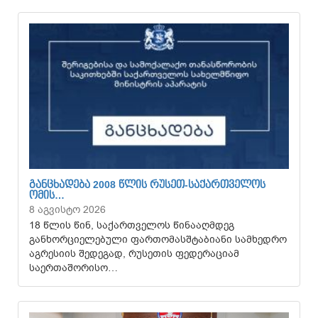
ᲒᲐᲜᲪᲮᲐᲓᲔᲑᲐ 2008 ᲬᲚᲘᲡ ᲠᲣᲡᲔᲗ-ᲡᲐᲥᲐᲠᲗᲕᲔᲚᲝᲡ
ᲝᲛᲘᲡ…
8 აგვისტო 2026
18 წლის წინ, საქართველოს წინააღმდეგ
განხორციელებული ფართომასშტაბიანი სამხედრო
აგრესიის შედეგად, რუსეთის ფედერაციამ
საერთაშორისო…