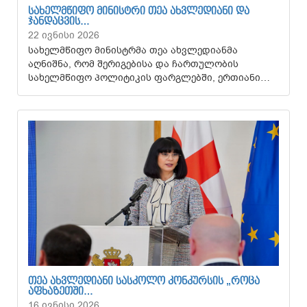
ᲡᲐᲮᲔᲚᲛᲬᲘᲤᲝ ᲛᲘᲜᲘᲡᲢᲠᲘ ᲗᲔᲐ ᲐᲮᲕᲚᲔᲓᲘᲐᲜᲘ ᲓᲐ
ᲯᲐᲜᲓᲐᲪᲕᲘᲡ…
22 ივნისი 2026
სახელმწიფო მინისტრმა თეა ახვლედიანმა
აღნიშნა, რომ შერიგებისა და ჩართულობის
სახელმწიფო პოლიტიკის ფარგლებში, ერთიანი…
ᲗᲔᲐ ᲐᲮᲕᲚᲔᲓᲘᲐᲜᲘ ᲡᲐᲡᲙᲝᲚᲝ ᲙᲝᲜᲙᲣᲠᲡᲘᲡ „ᲠᲝᲪᲐ
ᲐᲤᲮᲐᲖᲔᲗᲨᲘ…
16 ივნისი 2026