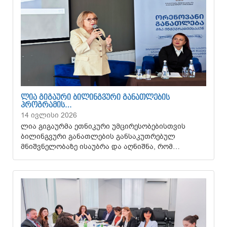
ᲚᲘᲐ ᲒᲘᲒᲐᲣᲠᲘ ᲑᲘᲚᲘᲜᲒᲕᲣᲠᲘ ᲒᲐᲜᲐᲗᲚᲔᲑᲘᲡ
ᲞᲠᲝᲒᲠᲐᲛᲘᲡ…
14 ივლისი 2026
ლია გიგაურმა ეთნიკური უმცირესობებისთვის
ბილინგვური განათლების განსაკუთრებულ
მნიშვნელობაზე ისაუბრა და აღნიშნა, რომ…