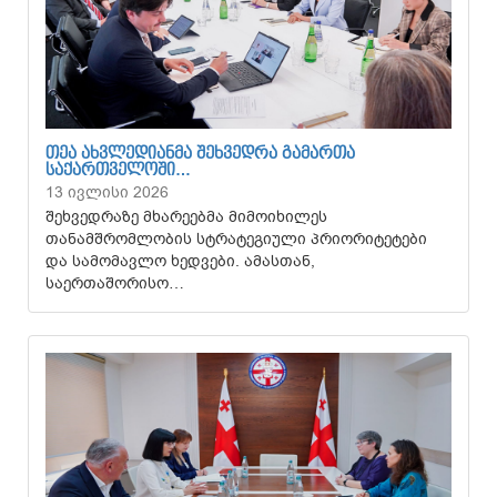
ᲗᲔᲐ ᲐᲮᲕᲚᲔᲓᲘᲐᲜᲛᲐ ᲨᲔᲮᲕᲔᲓᲠᲐ ᲒᲐᲛᲐᲠᲗᲐ
ᲡᲐᲥᲐᲠᲗᲕᲔᲚᲝᲨᲘ…
13 ივლისი 2026
შეხვედრაზე მხარეებმა მიმოიხილეს
თანამშრომლობის სტრატეგიული პრიორიტეტები
და სამომავლო ხედვები. ამასთან,
საერთაშორისო…