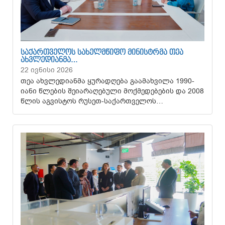
ᲡᲐᲥᲐᲠᲗᲕᲔᲚᲝᲡ ᲡᲐᲮᲔᲚᲛᲬᲘᲤᲝ ᲛᲘᲜᲘᲡᲢᲠᲛᲐ ᲗᲔᲐ
ᲐᲮᲕᲚᲔᲓᲘᲐᲜᲛᲐ…
22 ივნისი 2026
თეა ახვლედიანმა ყურადღება გაამახვილა 1990-
იანი წლების შეიარაღებული მოქმედებების და 2008
წლის აგვისტოს რუსეთ-საქართველოს…