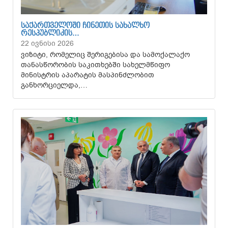
ᲡᲐᲥᲐᲠᲗᲕᲔᲚᲝᲨᲘ ᲩᲘᲜᲔᲗᲘᲡ ᲡᲐᲮᲐᲚᲮᲝ
ᲠᲔᲡᲞᲣᲑᲚᲘᲙᲘᲡ…
22 ივნისი 2026
ვიზიტი, რომელიც შერიგებისა და სამოქალაქო
თანასწორობის საკითხებში სახელმწიფო
მინისტრის აპარატის მასპინძლობით
განხორციელდა,…