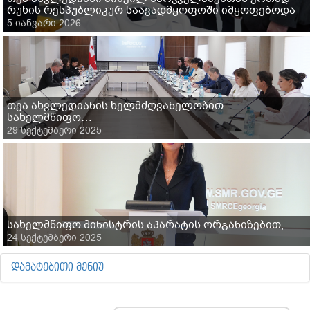
რუხის რესპუბლიკურ საავადმყოფოში იმყოფებოდა
5 იანვარი 2026
თეა ახვლედიანის ხელმძღვანელობით
სახელმწიფო…
29 სექტემბერი 2025
სახელმწიფო მინისტრის აპარატის ორგანიზებით,…
24 სექტემბერი 2025
ᲓᲐᲛᲐᲢᲔᲑᲘᲗᲘ ᲛᲔᲜᲘᲣ