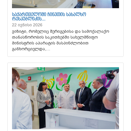
ᲡᲐᲥᲐᲠᲗᲕᲔᲚᲝᲨᲘ ᲩᲘᲜᲔᲗᲘᲡ ᲡᲐᲮᲐᲚᲮᲝ
ᲠᲔᲡᲞᲣᲑᲚᲘᲙᲘᲡ…
22 ივნისი 2026
ვიზიტი, რომელიც შერიგებისა და სამოქალაქო
თანასწორობის საკითხებში სახელმწიფო
მინისტრის აპარატის მასპინძლობით
განხორციელდა,…