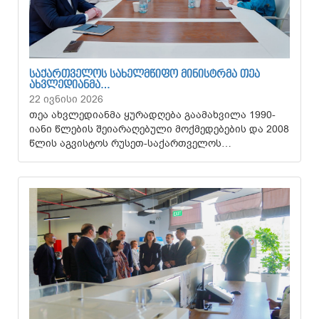
ᲡᲐᲥᲐᲠᲗᲕᲔᲚᲝᲡ ᲡᲐᲮᲔᲚᲛᲬᲘᲤᲝ ᲛᲘᲜᲘᲡᲢᲠᲛᲐ ᲗᲔᲐ
ᲐᲮᲕᲚᲔᲓᲘᲐᲜᲛᲐ…
22 ივნისი 2026
თეა ახვლედიანმა ყურადღება გაამახვილა 1990-
იანი წლების შეიარაღებული მოქმედებების და 2008
წლის აგვისტოს რუსეთ-საქართველოს…