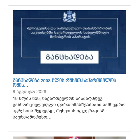
ᲒᲐᲜᲪᲮᲐᲓᲔᲑᲐ 2008 ᲬᲚᲘᲡ ᲠᲣᲡᲔᲗ-ᲡᲐᲥᲐᲠᲗᲕᲔᲚᲝᲡ
ᲝᲛᲘᲡ…
8 აგვისტო 2026
18 წლის წინ, საქართველოს წინააღმდეგ
განხორციელებული ფართომასშტაბიანი სამხედრო
აგრესიის შედეგად, რუსეთის ფედერაციამ
საერთაშორისო…