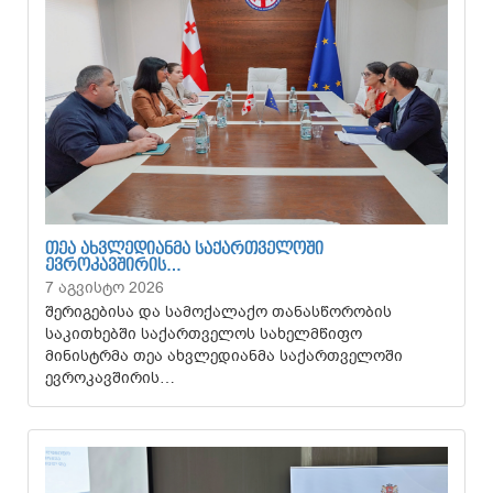
ᲗᲔᲐ ᲐᲮᲕᲚᲔᲓᲘᲐᲜᲛᲐ ᲡᲐᲥᲐᲠᲗᲕᲔᲚᲝᲨᲘ
ᲔᲕᲠᲝᲙᲐᲕᲨᲘᲠᲘᲡ…
7 აგვისტო 2026
შერიგებისა და სამოქალაქო თანასწორობის
საკითხებში საქართველოს სახელმწიფო
მინისტრმა თეა ახვლედიანმა საქართველოში
ევროკავშირის…