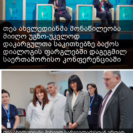
თეა ახვლედიანმა მონაწილეობა
მიიღო უგზო-უკვლოდ
დაკარგულთა საკითხებზე ბაქოს
დიალოგის ფარგლებში დაგეგმილ
საერთაშორისო კონფერენციაში
თეა ახვლედიანი მიხეილ სარჯველაძესთან ერთად