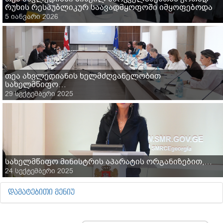
რუხის რესპუბლიკურ საავადმყოფოში იმყოფებოდა
5 იანვარი 2026
თეა ახვლედიანის ხელმძღვანელობით
სახელმწიფო…
29 სექტემბერი 2025
სახელმწიფო მინისტრის აპარატის ორგანიზებით,…
24 სექტემბერი 2025
ᲓᲐᲛᲐᲢᲔᲑᲘᲗᲘ ᲛᲔᲜᲘᲣ