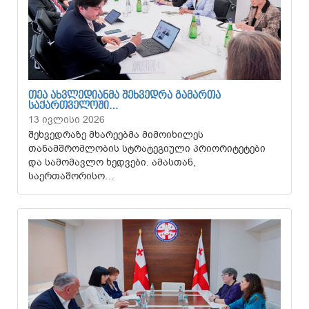
ᲗᲔᲐ ᲐᲮᲕᲚᲔᲓᲘᲐᲜᲛᲐ ᲨᲔᲮᲕᲔᲓᲠᲐ ᲒᲐᲛᲐᲠᲗᲐ
ᲡᲐᲥᲐᲠᲗᲕᲔᲚᲝᲨᲘ…
13 ივლისი 2026
შეხვედრაზე მხარეებმა მიმოიხილეს
თანამშრომლობის სტრატეგიული პრიორიტეტები
და სამომავლო ხედვები. ამასთან,
საერთაშორისო…