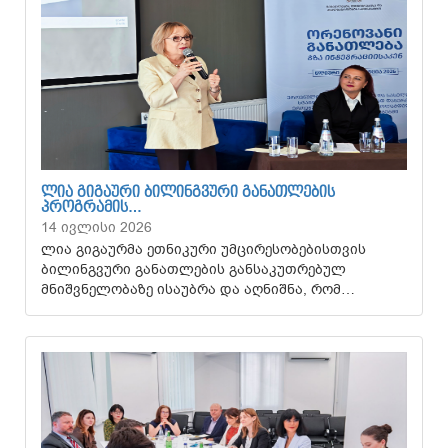
ᲚᲘᲐ ᲒᲘᲒᲐᲣᲠᲘ ᲑᲘᲚᲘᲜᲒᲕᲣᲠᲘ ᲒᲐᲜᲐᲗᲚᲔᲑᲘᲡ
ᲞᲠᲝᲒᲠᲐᲛᲘᲡ…
14 ივლისი 2026
ლია გიგაურმა ეთნიკური უმცირესობებისთვის
ბილინგვური განათლების განსაკუთრებულ
მნიშვნელობაზე ისაუბრა და აღნიშნა, რომ…