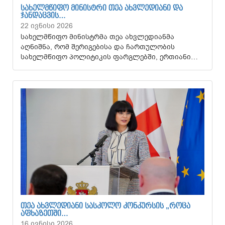
ᲡᲐᲮᲔᲚᲛᲬᲘᲤᲝ ᲛᲘᲜᲘᲡᲢᲠᲘ ᲗᲔᲐ ᲐᲮᲕᲚᲔᲓᲘᲐᲜᲘ ᲓᲐ
ᲯᲐᲜᲓᲐᲪᲕᲘᲡ…
22 ივნისი 2026
სახელმწიფო მინისტრმა თეა ახვლედიანმა
აღნიშნა, რომ შერიგებისა და ჩართულობის
სახელმწიფო პოლიტიკის ფარგლებში, ერთიანი…
ᲗᲔᲐ ᲐᲮᲕᲚᲔᲓᲘᲐᲜᲘ ᲡᲐᲡᲙᲝᲚᲝ ᲙᲝᲜᲙᲣᲠᲡᲘᲡ „ᲠᲝᲪᲐ
ᲐᲤᲮᲐᲖᲔᲗᲨᲘ…
16 ივნისი 2026