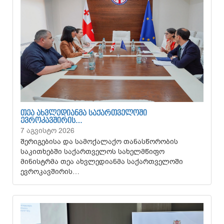
ᲗᲔᲐ ᲐᲮᲕᲚᲔᲓᲘᲐᲜᲛᲐ ᲡᲐᲥᲐᲠᲗᲕᲔᲚᲝᲨᲘ
ᲔᲕᲠᲝᲙᲐᲕᲨᲘᲠᲘᲡ…
7 აგვისტო 2026
შერიგებისა და სამოქალაქო თანასწორობის
საკითხებში საქართველოს სახელმწიფო
მინისტრმა თეა ახვლედიანმა საქართველოში
ევროკავშირის…