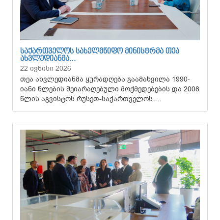
ᲡᲐᲥᲐᲠᲗᲕᲔᲚᲝᲡ ᲡᲐᲮᲔᲚᲛᲬᲘᲤᲝ ᲛᲘᲜᲘᲡᲢᲠᲛᲐ ᲗᲔᲐ
ᲐᲮᲕᲚᲔᲓᲘᲐᲜᲛᲐ…
22 ივნისი 2026
თეა ახვლედიანმა ყურადღება გაამახვილა 1990-
იანი წლების შეიარაღებული მოქმედებების და 2008
წლის აგვისტოს რუსეთ-საქართველოს…