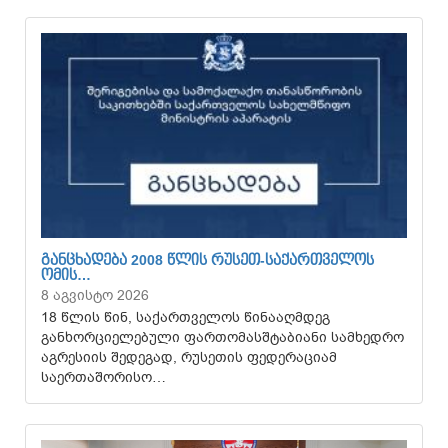
ᲒᲐᲜᲪᲮᲐᲓᲔᲑᲐ 2008 ᲬᲚᲘᲡ ᲠᲣᲡᲔᲗ-ᲡᲐᲥᲐᲠᲗᲕᲔᲚᲝᲡ
ᲝᲛᲘᲡ…
8 აგვისტო 2026
18 წლის წინ, საქართველოს წინააღმდეგ
განხორციელებული ფართომასშტაბიანი სამხედრო
აგრესიის შედეგად, რუსეთის ფედერაციამ
საერთაშორისო…