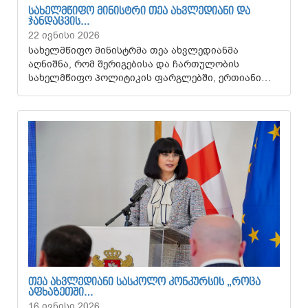
ᲡᲐᲮᲔᲚᲛᲬᲘᲤᲝ ᲛᲘᲜᲘᲡᲢᲠᲘ ᲗᲔᲐ ᲐᲮᲕᲚᲔᲓᲘᲐᲜᲘ ᲓᲐ
ᲯᲐᲜᲓᲐᲪᲕᲘᲡ…
22 ივნისი 2026
სახელმწიფო მინისტრმა თეა ახვლედიანმა
აღნიშნა, რომ შერიგებისა და ჩართულობის
სახელმწიფო პოლიტიკის ფარგლებში, ერთიანი…
ᲗᲔᲐ ᲐᲮᲕᲚᲔᲓᲘᲐᲜᲘ ᲡᲐᲡᲙᲝᲚᲝ ᲙᲝᲜᲙᲣᲠᲡᲘᲡ „ᲠᲝᲪᲐ
ᲐᲤᲮᲐᲖᲔᲗᲨᲘ…
16 ივნისი 2026