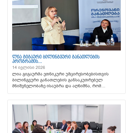
ᲚᲘᲐ ᲒᲘᲒᲐᲣᲠᲘ ᲑᲘᲚᲘᲜᲒᲕᲣᲠᲘ ᲒᲐᲜᲐᲗᲚᲔᲑᲘᲡ
ᲞᲠᲝᲒᲠᲐᲛᲘᲡ…
14 ივლისი 2026
ლია გიგაურმა ეთნიკური უმცირესობებისთვის
ბილინგვური განათლების განსაკუთრებულ
მნიშვნელობაზე ისაუბრა და აღნიშნა, რომ…