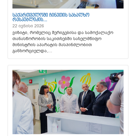
ᲡᲐᲥᲐᲠᲗᲕᲔᲚᲝᲨᲘ ᲩᲘᲜᲔᲗᲘᲡ ᲡᲐᲮᲐᲚᲮᲝ
ᲠᲔᲡᲞᲣᲑᲚᲘᲙᲘᲡ…
22 ივნისი 2026
ვიზიტი, რომელიც შერიგებისა და სამოქალაქო
თანასწორობის საკითხებში სახელმწიფო
მინისტრის აპარატის მასპინძლობით
განხორციელდა,…