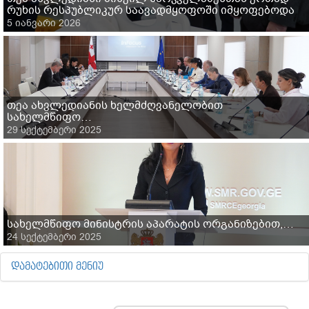
რუხის რესპუბლიკურ საავადმყოფოში იმყოფებოდა
5 იანვარი 2026
თეა ახვლედიანის ხელმძღვანელობით
სახელმწიფო…
29 სექტემბერი 2025
სახელმწიფო მინისტრის აპარატის ორგანიზებით,…
24 სექტემბერი 2025
ᲓᲐᲛᲐᲢᲔᲑᲘᲗᲘ ᲛᲔᲜᲘᲣ