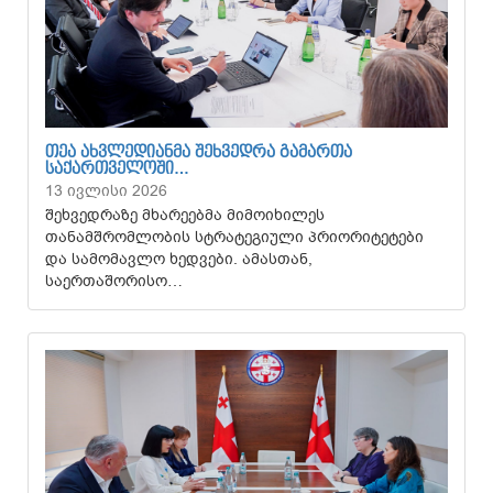
ᲗᲔᲐ ᲐᲮᲕᲚᲔᲓᲘᲐᲜᲛᲐ ᲨᲔᲮᲕᲔᲓᲠᲐ ᲒᲐᲛᲐᲠᲗᲐ
ᲡᲐᲥᲐᲠᲗᲕᲔᲚᲝᲨᲘ…
13 ივლისი 2026
შეხვედრაზე მხარეებმა მიმოიხილეს
თანამშრომლობის სტრატეგიული პრიორიტეტები
და სამომავლო ხედვები. ამასთან,
საერთაშორისო…