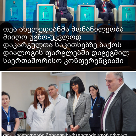
თეა ახვლედიანმა მონაწილეობა
მიიღო უგზო-უკვლოდ
დაკარგულთა საკითხებზე ბაქოს
დიალოგის ფარგლებში დაგეგმილ
საერთაშორისო კონფერენციაში
თეა ახვლედიანი მიხეილ სარჯველაძესთან ერთად