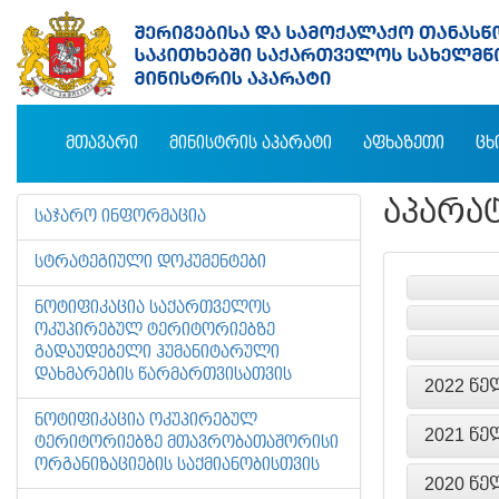
ᲛᲗᲐᲕᲐᲠᲘ
ᲛᲘᲜᲘᲡᲢᲠᲘᲡ ᲐᲞᲐᲠᲐᲢᲘ
ᲐᲤᲮᲐᲖᲔᲗᲘ
ᲪᲮ
ᲐᲞᲐᲠᲐ
ᲡᲐᲯᲐᲠᲝ ᲘᲜᲤᲝᲠᲛᲐᲪᲘᲐ
ᲡᲢᲠᲐᲢᲔᲒᲘᲣᲚᲘ ᲓᲝᲙᲣᲛᲔᲜᲢᲔᲑᲘ
ᲜᲝᲢᲘᲤᲘᲙᲐᲪᲘᲐ ᲡᲐᲥᲐᲠᲗᲕᲔᲚᲝᲡ
ᲝᲙᲣᲞᲘᲠᲔᲑᲣᲚ ᲢᲔᲠᲘᲢᲝᲠᲘᲔᲑᲖᲔ
ᲒᲐᲓᲐᲣᲓᲔᲑᲔᲚᲘ ᲰᲣᲛᲐᲜᲘᲢᲐᲠᲣᲚᲘ
ᲓᲐᲮᲛᲐᲠᲔᲑᲘᲡ ᲬᲐᲠᲛᲐᲠᲗᲕᲘᲡᲐᲗᲕᲘᲡ
2022 ᲬᲔ
ᲜᲝᲢᲘᲤᲘᲙᲐᲪᲘᲐ ᲝᲙᲣᲞᲘᲠᲔᲑᲣᲚ
2021 ᲬᲔ
ᲢᲔᲠᲘᲢᲝᲠᲘᲔᲑᲖᲔ ᲛᲗᲐᲕᲠᲝᲑᲐᲗᲐᲨᲝᲠᲘᲡᲘ
ᲝᲠᲒᲐᲜᲘᲖᲐᲪᲘᲔᲑᲘᲡ ᲡᲐᲥᲛᲘᲐᲜᲝᲑᲘᲡᲗᲕᲘᲡ
2020 ᲬᲔ