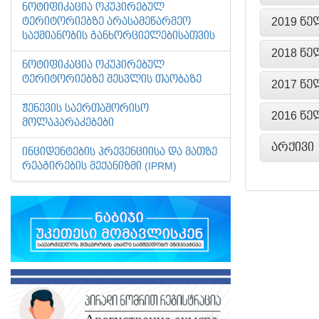
ᲜᲝᲢᲘᲤᲘᲙᲐᲪᲘᲐ ᲝᲙᲣᲞᲘᲠᲔᲑᲣᲚ
2019 ᲬᲔ
ᲢᲔᲠᲘᲢᲝᲠᲘᲔᲑᲖᲔ ᲐᲠᲐᲡᲐᲛᲔᲬᲐᲠᲛᲔᲝ
ᲡᲐᲥᲛᲘᲐᲜᲝᲑᲘᲡ ᲒᲐᲜᲮᲝᲠᲪᲘᲔᲚᲔᲑᲘᲡᲐᲗᲕᲘᲡ
2018 ᲬᲔ
ᲜᲝᲢᲘᲤᲘᲙᲐᲪᲘᲐ ᲝᲙᲣᲞᲘᲠᲔᲑᲣᲚ
ᲢᲔᲠᲘᲢᲝᲠᲘᲔᲑᲖᲔ ᲨᲔᲡᲕᲚᲘᲡ ᲗᲐᲝᲑᲐᲖᲔ
2017 ᲬᲔ
ᲟᲔᲜᲔᲕᲘᲡ ᲡᲐᲔᲠᲗᲐᲨᲝᲠᲘᲡᲝ
2016 ᲬᲔ
ᲛᲝᲚᲐᲞᲐᲠᲐᲙᲔᲑᲔᲑᲘ
ᲐᲠᲥᲘᲕᲘ
ᲘᲜᲪᲘᲓᲔᲜᲢᲔᲑᲘᲡ ᲞᲠᲔᲕᲔᲜᲪᲘᲘᲡᲐ ᲓᲐ ᲛᲐᲗᲖᲔ
ᲠᲔᲐᲒᲘᲠᲔᲑᲘᲡ ᲛᲔᲥᲐᲜᲘᲖᲛᲘ (IPRM)