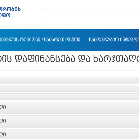
ᲘᲜᲕᲐᲚᲘᲡ ᲠᲔᲒᲘᲝᲜᲘ / ᲡᲐᲛᲮᲠᲔᲗ ᲝᲡᲔᲗᲘ
ᲡᲐᲛᲝᲥᲐᲚᲐᲥᲝ ᲘᲜᲢᲔᲒᲠ
ᲢᲘᲡ ᲓᲐᲤᲘᲜᲐᲜᲡᲔᲑᲐ ᲓᲐ ᲮᲐᲠᲯᲗᲐᲦ
ᲚᲘ
ᲚᲘ
ᲚᲘ