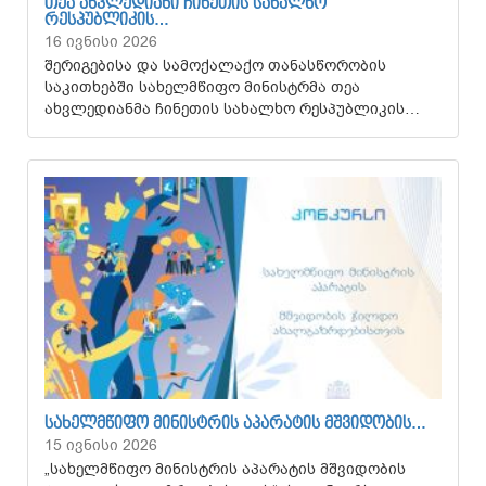
ᲗᲔᲐ ᲐᲮᲕᲚᲔᲓᲘᲐᲜᲘ ᲩᲘᲜᲔᲗᲘᲡ ᲡᲐᲮᲐᲚᲮᲝ
ᲠᲔᲡᲞᲣᲑᲚᲘᲙᲘᲡ…
16 ივნისი 2026
შერიგებისა და სამოქალაქო თანასწორობის
საკითხებში სახელმწიფო მინისტრმა თეა
ახვლედიანმა ჩინეთის სახალხო რესპუბლიკის…
ᲡᲐᲮᲔᲚᲛᲬᲘᲤᲝ ᲛᲘᲜᲘᲡᲢᲠᲘᲡ ᲐᲞᲐᲠᲐᲢᲘᲡ ᲛᲨᲕᲘᲓᲝᲑᲘᲡ…
15 ივნისი 2026
„სახელმწიფო მინისტრის აპარატის მშვიდობის