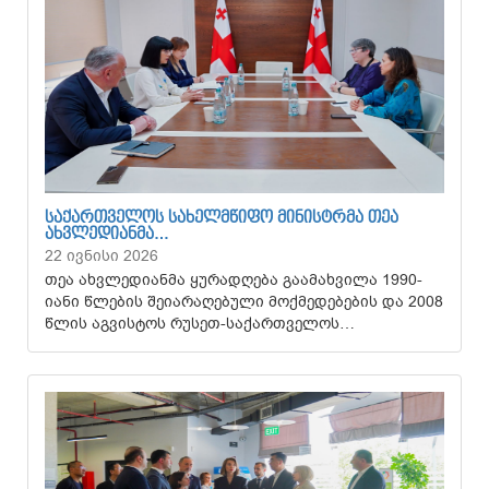
ᲡᲐᲥᲐᲠᲗᲕᲔᲚᲝᲡ ᲡᲐᲮᲔᲚᲛᲬᲘᲤᲝ ᲛᲘᲜᲘᲡᲢᲠᲛᲐ ᲗᲔᲐ
ᲐᲮᲕᲚᲔᲓᲘᲐᲜᲛᲐ…
22 ივნისი 2026
თეა ახვლედიანმა ყურადღება გაამახვილა 1990-
იანი წლების შეიარაღებული მოქმედებების და 2008
წლის აგვისტოს რუსეთ-საქართველოს…