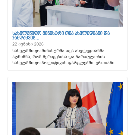
ᲡᲐᲮᲔᲚᲛᲬᲘᲤᲝ ᲛᲘᲜᲘᲡᲢᲠᲘ ᲗᲔᲐ ᲐᲮᲕᲚᲔᲓᲘᲐᲜᲘ ᲓᲐ
ᲯᲐᲜᲓᲐᲪᲕᲘᲡ…
22 ივნისი 2026
სახელმწიფო მინისტრმა თეა ახვლედიანმა
აღნიშნა, რომ შერიგებისა და ჩართულობის
სახელმწიფო პოლიტიკის ფარგლებში, ერთიანი…