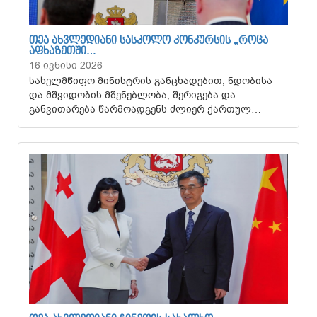
ᲗᲔᲐ ᲐᲮᲕᲚᲔᲓᲘᲐᲜᲘ ᲡᲐᲡᲙᲝᲚᲝ ᲙᲝᲜᲙᲣᲠᲡᲘᲡ „ᲠᲝᲪᲐ
ᲐᲤᲮᲐᲖᲔᲗᲨᲘ…
16 ივნისი 2026
სახელმწიფო მინისტრის განცხადებით, ნდობისა
და მშვიდობის მშენებლობა, შერიგება და
განვითარება წარმოადგენს ძლიერ ქართულ…