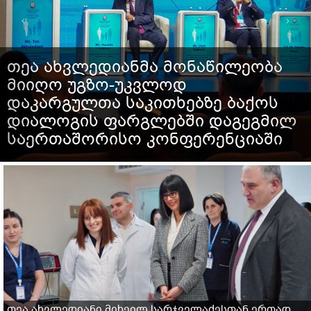
თეა ახვლედიანმა მონაწილეობა
მიიღო უგზო-უკვლოდ
დაკარგულთა საკითხებზე ბაქოს
დიალოგის ფარგლებში დაგეგმილ
საერთაშორისო კონფერენციაში
თეა ახვლედიანი მიხეილ სარჯველაძესთან ერთად