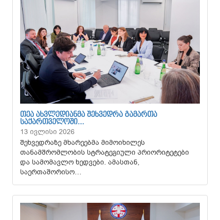
ᲗᲔᲐ ᲐᲮᲕᲚᲔᲓᲘᲐᲜᲛᲐ ᲨᲔᲮᲕᲔᲓᲠᲐ ᲒᲐᲛᲐᲠᲗᲐ
ᲡᲐᲥᲐᲠᲗᲕᲔᲚᲝᲨᲘ…
13 ივლისი 2026
შეხვედრაზე მხარეებმა მიმოიხილეს
თანამშრომლობის სტრატეგიული პრიორიტეტები
და სამომავლო ხედვები. ამასთან,
საერთაშორისო…