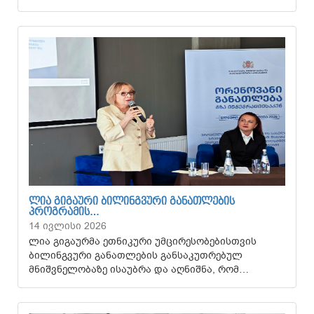
ᲚᲘᲐ ᲒᲘᲒᲐᲣᲠᲘ ᲑᲘᲚᲘᲜᲒᲕᲣᲠᲘ ᲒᲐᲜᲐᲗᲚᲔᲑᲘᲡ
ᲞᲠᲝᲒᲠᲐᲛᲘᲡ…
14 ივლისი 2026
ლია გიგაურმა ეთნიკური უმცირესობებისთვის
ბილინგვური განათლების განსაკუთრებულ
მნიშვნელობაზე ისაუბრა და აღნიშნა, რომ…