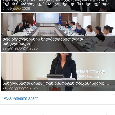
რუხის რესპუბლიკურ საავადმყოფოში იმყოფებოდა
5 იანვარი 2026
თეა ახვლედიანის ხელმძღვანელობით
სახელმწიფო…
29 სექტემბერი 2025
სახელმწიფო მინისტრის აპარატის ორგანიზებით,…
24 სექტემბერი 2025
ᲓᲐᲛᲐᲢᲔᲑᲘᲗᲘ ᲛᲔᲜᲘᲣ