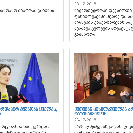
28-12-2018
საშობაო ბაზრობა გაიხსნა
საქართველოში დევნილთა 
დასახლებებში მცირე და ს
ბიზნესის განვითარების სა
შესახებ კვლევის პრეზენტა
გაიმართა
ᲘᲠᲓᲐᲞᲘᲠ ᲛᲣᲨᲐᲝᲑᲡ ᲧᲕᲔᲚᲐᲡ,
ᲥᲔᲗᲔᲕᲐᲜ ᲪᲘᲮᲔᲚᲐᲨᲕᲘᲚᲛᲐ Ა
Ს…
ᲢᲐᲢᲣᲜᲐᲨᲕᲘᲚᲘᲡ,…
26-12-2018
 რეგიონის საოკუპაციო
არჩილ ტატუნაშვილის, გიგ
ალ შეზღუდვას აწესებს
ოთხოზორიასა და დავით ბ