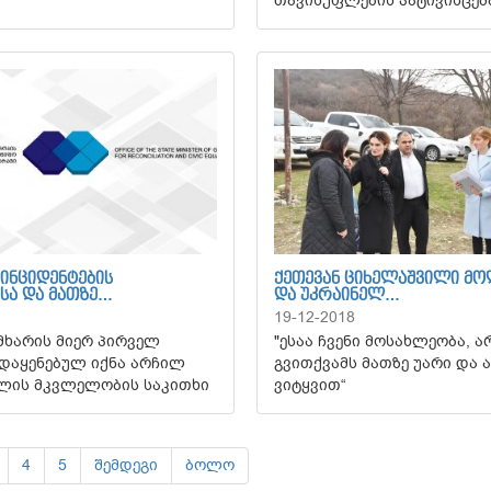
თავისუფლების პატივისცემ
ᲘᲜᲪᲘᲓᲔᲜᲢᲔᲑᲘᲡ
ᲥᲔᲗᲔᲕᲐᲜ ᲪᲘᲮᲔᲚᲐᲨᲕᲘᲚᲘ 
ᲡᲐ ᲓᲐ ᲛᲐᲗᲖᲔ…
ᲓᲐ ᲣᲙᲠᲐᲘᲜᲔᲚ…
19-12-2018
ხარის მიერ პირველ
"ესაა ჩვენი მოსახლეობა, 
დაყენებულ იქნა არჩილ
გვითქვამს მათზე უარი და 
ლის მკვლელობის საკითხი
ვიტყვით“
4
5
შემდეგი
ბოლო