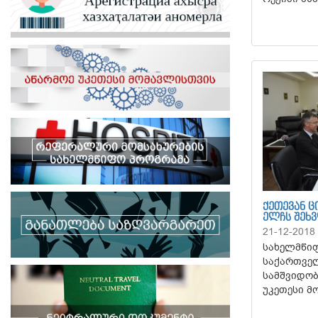
ᲥᲔᲗᲔᲕᲐᲜ 
ᲔᲚᲩᲡ ᲨᲔᲮ
21-12-2018
სახელმწიფ
საქართვე
სამშვიდობ
უკეთესი მ