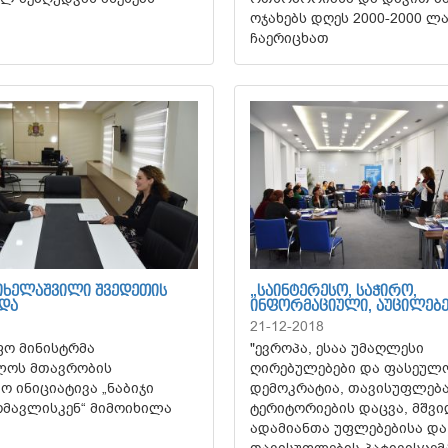
ოჯახებს დღეს 2000-2000 ლ
ჩაერიცხათ
ᲪᲘᲮᲔᲚᲐᲨᲕᲘᲚᲘ ᲨᲕᲔᲓᲔᲗᲘᲡ
„ᲡᲐᲘᲜᲢᲔᲠᲔᲡᲝ, ᲡᲐᲭᲘᲠᲝ,
ᲕᲓᲐ
ᲘᲜᲤᲝᲠᲛᲐᲪᲘᲣᲚᲘ, ᲐᲣᲪᲘᲚᲔᲑ
21-12-2018
ო მინისტრმა
"ევროპა, ესაა უმაღლესი
ლოს მთავრობის
ღირებულებები და ფასეულო
ო ინიციატივა „ნაბიჯი
დემოკრატია, თავისუფლება
ომავლისკენ“ მიმოიხილა
ტერიტორიების დაცვა, მშვი
ადამიანთა უფლებებისა და