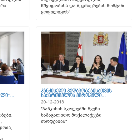
არი
მშვიდობისა და ბედნიერების მომტანი
ყოფილიყოს"
ᲞᲐᲜᲙᲘᲡᲔᲚᲘ ᲞᲔᲓᲐᲒᲝᲒᲔᲑᲘᲡᲐᲗᲕᲘᲡ
ᲔᲚᲘ“…
ᲡᲐᲥᲐᲠᲗᲕᲔᲚᲝᲡ ᲔᲕᲠᲝᲞᲣᲚᲘ…
20-12-2018
"პანკისის სკოლებში ჩვენი
ბები,
სამაგალითო მოქალაქეები
,
იზრდებიან"
დობა,