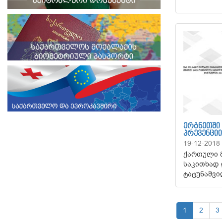
ᲔᲠᲒᲜᲔᲗᲨᲘ 
ᲞᲠᲔᲕᲔᲜᲪᲘᲘ
19-12-2018
ქართული მ
საკითხად 
ტატუნაშვი
1
2
3