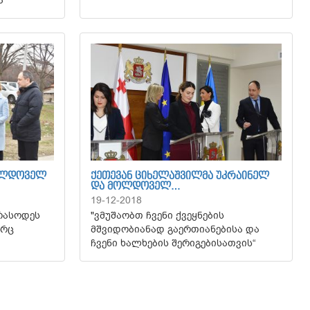
ა"
ᲛᲝᲚᲓᲝᲕᲔᲚ
ᲥᲔᲗᲔᲕᲐᲜ ᲪᲘᲮᲔᲚᲐᲨᲕᲘᲚᲛᲐ ᲣᲙᲠᲐᲘᲜᲔᲚ
ᲓᲐ ᲛᲝᲚᲓᲝᲕᲔᲚ…
19-12-2018
არასოდეს
"ვმუშაობთ ჩვენი ქვეყნების
არც
მშვიდობიანად გაერთიანებისა და
ჩვენი ხალხების შერიგებისათვის“