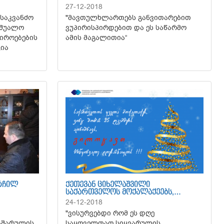
27-12-2018
საკვანძო
"მავთულხლართებს განვითარებით
აშუალო
ვუპირისპირდებით და ეს საწარმო
ჭიროებების
ამის მაგალითია“
ცია
ᲠᲩᲘᲚ
ᲥᲔᲗᲔᲕᲐᲜ ᲪᲘᲮᲔᲚᲐᲨᲕᲘᲚᲘ
ᲡᲐᲥᲐᲠᲗᲕᲔᲚᲝᲡ ᲛᲝᲥᲐᲚᲐᲥᲔᲔᲑᲡ,…
24-12-2018
ა
"ვისურვებდი რომ ეს დღე
აშარულის
საყოველთაო სიყვარულის,