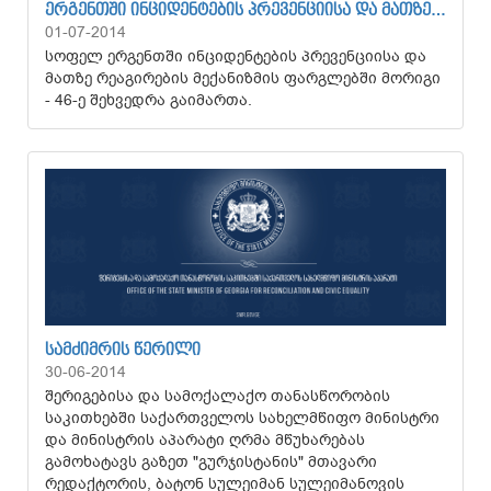
ᲔᲠᲒᲔᲜᲗᲨᲘ ᲘᲜᲪᲘᲓᲔᲜᲢᲔᲑᲘᲡ ᲞᲠᲔᲕᲔᲜᲪᲘᲘᲡᲐ ᲓᲐ ᲛᲐᲗᲖᲔ…
01-07-2014
სოფელ ერგენთში ინციდენტების პრევენციისა და
მათზე რეაგირების მექანიზმის ფარგლებში მორიგი
- 46-ე შეხვედრა გაიმართა.
ᲡᲐᲛᲫᲘᲛᲠᲘᲡ ᲬᲔᲠᲘᲚᲘ
30-06-2014
შერიგებისა და სამოქალაქო თანასწორობის
საკითხებში საქართველოს სახელმწიფო მინისტრი
და მინისტრის აპარატი ღრმა მწუხარებას
გამოხატავს გაზეთ "გურჯისტანის" მთავარი
რედაქტორის, ბატონ სულეიმან სულეიმანოვის