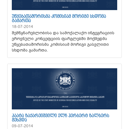
ᲣᲬᲧᲔᲑᲐᲗᲐᲨᲝᲠᲘᲡᲛᲐ ᲙᲝᲛᲘᲡᲘᲐᲛ ᲛᲝᲠᲘᲒᲘ ᲡᲮᲓᲝᲛᲐ
ᲒᲐᲛᲐᲠᲗᲐ
18-07-2014
შემწყნარებლობისა და სამოქალაქო ინტეგრაციის
ეროვნული კონცეფციის ფარგლებში მოქმედმა
უწყებათაშორისმა კომისიამ მორიგი გასვლითი
სხდომა გამართა.
ᲞᲐᲐᲢᲐ ᲖᲐᲥᲐᲠᲔᲘᲨᲕᲘᲚᲘ ᲔᲚᲩ ᲰᲔᲠᲑᲔᲠᲢ ᲖᲐᲚᲑᲔᲠᲡ
ᲨᲔᲮᲕᲓᲐ
09-07-2014