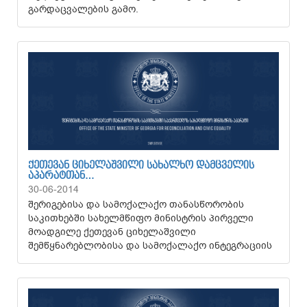
გარდაცვალების გამო.
ᲥᲔᲗᲔᲕᲐᲜ ᲪᲘᲮᲔᲚᲐᲨᲕᲘᲚᲘ ᲡᲐᲮᲐᲚᲮᲝ ᲓᲐᲛᲪᲕᲔᲚᲘᲡ
ᲐᲞᲐᲠᲐᲢᲗᲐᲜ…
30-06-2014
შერიგებისა და სამოქალაქო თანასწორობის
საკითხებში სახელმწიფო მინისტრის პირველი
მოადგილე ქეთევან ციხელაშვილი
შემწყნარებლობისა და სამოქალაქო ინტეგრაციის