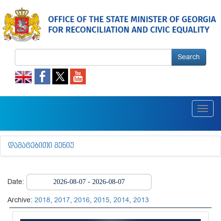
Search
Toggl
navig
ᲓᲐᲛᲐᲢᲔᲑᲘᲗᲘ ᲛᲔᲜᲘᲣ
Date:
Archive:
2018
,
2017
,
2016
,
2015
,
2014
,
2013