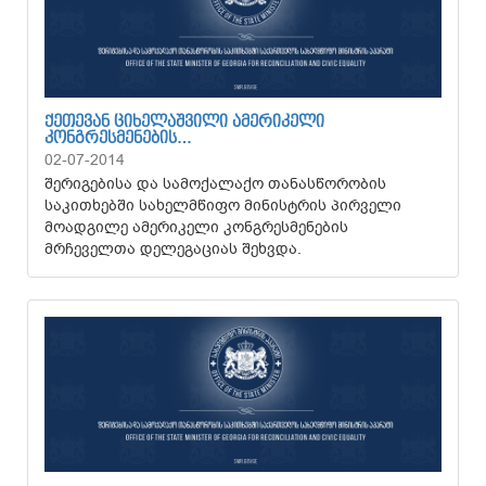
ᲥᲔᲗᲔᲕᲐᲜ ᲪᲘᲮᲔᲚᲐᲨᲕᲘᲚᲘ ᲐᲛᲔᲠᲘᲙᲔᲚᲘ
ᲙᲝᲜᲒᲠᲔᲡᲛᲔᲜᲔᲑᲘᲡ…
02-07-2014
შერიგებისა და სამოქალაქო თანასწორობის
საკითხებში სახელმწიფო მინისტრის პირველი
მოადგილე ამერიკელი კონგრესმენების
მრჩეველთა დელეგაციას შეხვდა.