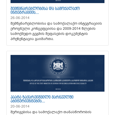
ᲨᲔᲛᲬᲧᲜᲐᲠᲔᲑᲚᲝᲑᲘᲡᲐ ᲓᲐ ᲡᲐᲛᲝᲥᲐᲚᲐᲥᲝ
ᲘᲜᲢᲔᲒᲠᲐᲪᲘᲘᲡ…
26-06-2014
შემწყნარებლობისა და სამოქალაქო ინტეგრაციის
ეროვნული კონცეფციისა და 2009-2014 წლების
სამოქმედო გეგმის შეფასების დოკუმენტის
პრეზენტაცია გაიმართა.
ᲞᲐᲐᲢᲐ ᲖᲐᲥᲐᲠᲔᲘᲨᲕᲘᲚᲘ ᲛᲐᲠᲜᲔᲣᲚᲨᲘ
ᲐᲑᲘᲢᲣᲠᲘᲔᲜᲢᲔᲑᲘᲡ…
20-06-2014
შერიგებისა და სამოქალაქო თანასწორობის