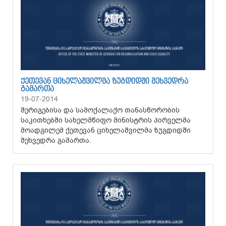
ᲥᲔᲗᲔᲕᲐᲜ ᲪᲘᲮᲔᲚᲐᲨᲕᲘᲚᲛᲐ ᲖᲣᲒᲓᲘᲓᲨᲘ ᲨᲔᲮᲕᲔᲓᲠᲐ
ᲒᲐᲛᲐᲠᲗᲐ
19-07-2014
შერიგებისა და სამოქალაქო თანასწორობის
საკითხებში სახელმწიფო მინისტრის პირველმა
მოადგილემ ქეთევან ციხელაშვილმა ზუგდიდში
შეხვედრა გამართა.