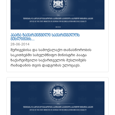
ᲞᲐᲐᲢᲐ ᲖᲐᲥᲐᲠᲔᲘᲨᲕᲘᲚᲘ ᲡᲐᲥᲐᲠᲗᲕᲔᲚᲝᲡ
ᲛᲣᲡᲚᲘᲛᲔᲑᲡ…
28-06-2014
შერიგებისა და სამოქალაქო თანასწორობის
საკითხებში სახელმწიფო მინისტრი პაატა
ზაქარეიშვილი საქართველოს მუსლიმებს
რამადანის თვის დადგომას ულოცავს.