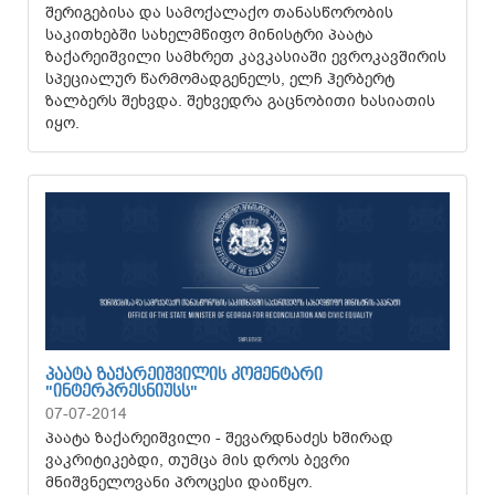
შერიგებისა და სამოქალაქო თანასწორობის
საკითხებში სახელმწიფო მინისტრი პაატა
ზაქარეიშვილი სამხრეთ კავკასიაში ევროკავშირის
სპეციალურ წარმომადგენელს, ელჩ ჰერბერტ
ზალბერს შეხვდა. შეხვედრა გაცნობითი ხასიათის
იყო.
ᲞᲐᲐᲢᲐ ᲖᲐᲥᲐᲠᲔᲘᲨᲕᲘᲚᲘᲡ ᲙᲝᲛᲔᲜᲢᲐᲠᲘ
"ᲘᲜᲢᲔᲠᲞᲠᲔᲡᲜᲘᲣᲡᲡ"
07-07-2014
პაატა ზაქარეიშვილი - შევარდნაძეს ხშირად
ვაკრიტიკებდი, თუმცა მის დროს ბევრი
მნიშვნელოვანი პროცესი დაიწყო.