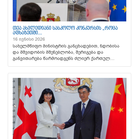
ᲗᲔᲐ ᲐᲮᲕᲚᲔᲓᲘᲐᲜᲘ ᲡᲐᲡᲙᲝᲚᲝ ᲙᲝᲜᲙᲣᲠᲡᲘᲡ „ᲠᲝᲪᲐ
ᲐᲤᲮᲐᲖᲔᲗᲨᲘ…
16 ივნისი 2026
სახელმწიფო მინისტრის განცხადებით, ნდობისა
და მშვიდობის მშენებლობა, შერიგება და
განვითარება წარმოადგენს ძლიერ ქართულ…