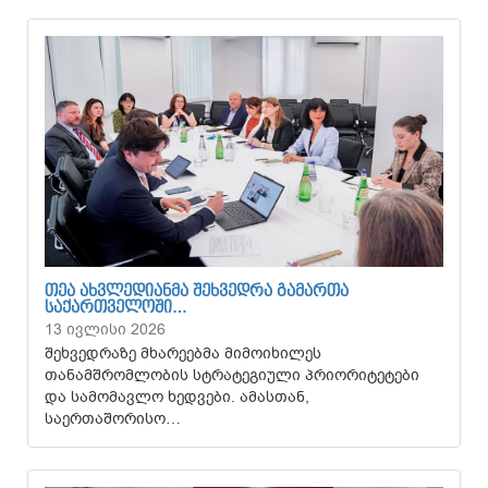
ᲗᲔᲐ ᲐᲮᲕᲚᲔᲓᲘᲐᲜᲛᲐ ᲨᲔᲮᲕᲔᲓᲠᲐ ᲒᲐᲛᲐᲠᲗᲐ
ᲡᲐᲥᲐᲠᲗᲕᲔᲚᲝᲨᲘ…
13 ივლისი 2026
შეხვედრაზე მხარეებმა მიმოიხილეს
თანამშრომლობის სტრატეგიული პრიორიტეტები
და სამომავლო ხედვები. ამასთან,
საერთაშორისო…