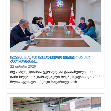
ᲡᲐᲥᲐᲠᲗᲕᲔᲚᲝᲡ ᲡᲐᲮᲔᲚᲛᲬᲘᲤᲝ ᲛᲘᲜᲘᲡᲢᲠᲛᲐ ᲗᲔᲐ
ᲐᲮᲕᲚᲔᲓᲘᲐᲜᲛᲐ…
22 ივნისი 2026
თეა ახვლედიანმა ყურადღება გაამახვილა 1990-
იანი წლების შეიარაღებული მოქმედებების და 2008
წლის აგვისტოს რუსეთ-საქართველოს…