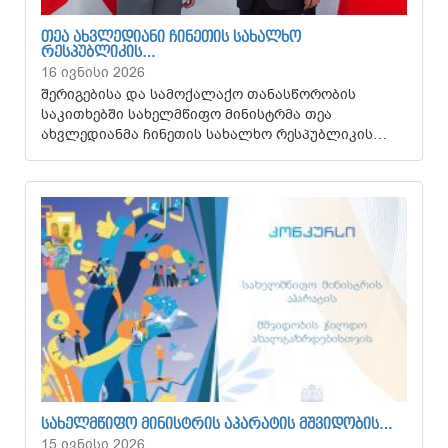
ᲗᲔᲐ ᲐᲮᲕᲚᲔᲓᲘᲐᲜᲘ ᲩᲘᲜᲔᲗᲘᲡ ᲡᲐᲮᲐᲚᲮᲝ
ᲠᲔᲡᲞᲣᲑᲚᲘᲙᲘᲡ…
16 ივნისი 2026
შერიგებისა და სამოქალაქო თანასწორობის
საკითხებში სახელმწიფო მინისტრმა თეა
ახვლედიანმა ჩინეთის სახალხო რესპუბლიკის…
ᲡᲐᲮᲔᲚᲛᲬᲘᲤᲝ ᲛᲘᲜᲘᲡᲢᲠᲘᲡ ᲐᲞᲐᲠᲐᲢᲘᲡ ᲛᲨᲕᲘᲓᲝᲑᲘᲡ…
15 ივნისი 2026