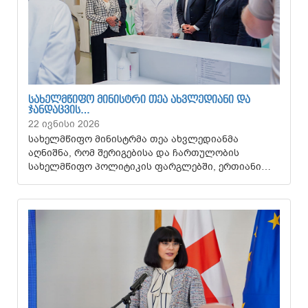
ᲡᲐᲮᲔᲚᲛᲬᲘᲤᲝ ᲛᲘᲜᲘᲡᲢᲠᲘ ᲗᲔᲐ ᲐᲮᲕᲚᲔᲓᲘᲐᲜᲘ ᲓᲐ
ᲯᲐᲜᲓᲐᲪᲕᲘᲡ…
22 ივნისი 2026
სახელმწიფო მინისტრმა თეა ახვლედიანმა
აღნიშნა, რომ შერიგებისა და ჩართულობის
სახელმწიფო პოლიტიკის ფარგლებში, ერთიანი…