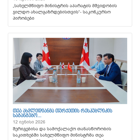
„სახელმწიფო მინისტრის აპარატის მშვიდობის
ჯილდო ახალგაზრდებისთვის“- საკონკურსო
პირობები
ᲗᲔᲐ ᲐᲮᲕᲚᲔᲓᲘᲐᲜᲛᲐ ᲗᲣᲠᲥᲔᲗᲘᲡ ᲠᲔᲡᲞᲣᲑᲚᲘᲙᲘᲡ
ᲡᲐᲒᲐᲜᲒᲔᲑᲝ…
12 ივნისი 2026
შერიგებისა და სამოქალაქო თანასწორობის
საკითხებში სახელმწიფო მინისტრმა თეა