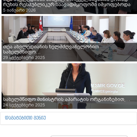
რუხის რესპუბლიკურ საავადმყოფოში იმყოფებოდა
5 იანვარი 2026
თეა ახვლედიანის ხელმძღვანელობით
სახელმწიფო…
29 სექტემბერი 2025
სახელმწიფო მინისტრის აპარატის ორგანიზებით,…
24 სექტემბერი 2025
ᲓᲐᲛᲐᲢᲔᲑᲘᲗᲘ ᲛᲔᲜᲘᲣ