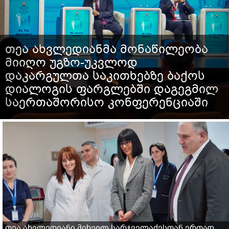
თეა ახვლედიანმა მონაწილეობა
მიიღო უგზო-უკვლოდ
დაკარგულთა საკითხებზე ბაქოს
დიალოგის ფარგლებში დაგეგმილ
საერთაშორისო კონფერენციაში
თეა ახვლედიანი მიხეილ სარჯველაძესთან ერთად