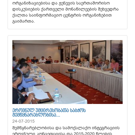
ორგანიზაციებისა და ჟენევის საერთაშორისო
დისკუსიების ქართველი მონაწილეების შეხვედრა
ქალთა საინფორმაციო ცენტრის ორგანიზებით
გაიმართა.
ᲔᲠᲝᲕᲜᲣᲚ ᲣᲛᲪᲘᲠᲔᲡᲝᲑᲐᲗᲐ ᲡᲐᲑᲭᲝᲡ
ᲨᲔᲛᲬᲧᲜᲐᲠᲔᲑᲚᲝᲑᲘᲡᲐ…
24-07-2015
შემწყნარებლობისა და სამოქალაქო ინტეგრაციის
ეროვნული კონცეფციისა და 2015-2020 წლების