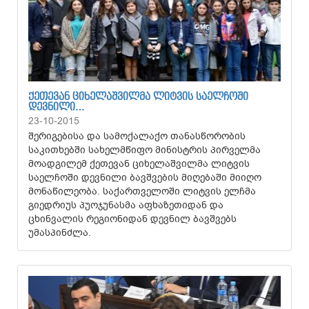
ᲥᲔᲗᲔᲕᲐᲜ ᲪᲘᲮᲔᲚᲐᲨᲕᲘᲚᲛᲐ ᲚᲘᲢᲕᲘᲡ ᲡᲐᲔᲚᲩᲝᲨᲘ
ᲓᲔᲕᲜᲘᲚᲘ…
23-10-2015
შერიგებისა და სამოქალაქო თანასწორობის
საკითხებში სახელმწიფო მინისტრის პირველმა
მოადგილემ ქეთევან ციხელაშვილმა ლიტვის
საელჩოში დევნილი ბავშვების მიღებაში მიიღო
მონაწილეობა. საქართველოში ლიტვის ელჩმა
გიედრიუს პუოჯუნასმა აფხაზეთიდან და
ცხინვალის რეგიონიდან დევნილ ბავშვებს
უმასპინძლა.