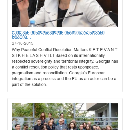
ᲥᲔᲗᲔᲕᲐᲜ ᲪᲘᲮᲔᲚᲐᲨᲕᲘᲚᲘᲡ ᲘᲜᲒᲚᲘᲡᲣᲠᲔᲜᲝᲕᲐᲜᲘ
ᲡᲢᲐᲢᲘᲐ…
27-10-2015
Why Peaceful Conflict Resolution Matters K E T E V A N T
S I K H E L A S H V I L I Based on its internationally
respected sovereignty and territorial integrity, Georgia has
a conflict resolution policy that rests uponpeace,
pragmatism and reconciliation. Georgia’s European
integration as a process and the EU as an actor can be a
part of the solution.